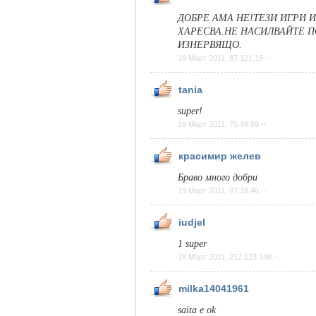
ДОБРЕ АМА НЕ!ТЕЗИ ИГРИ И 
ХАРЕСВА.НЕ НАСИЛВАЙТЕ П
ИЗНЕРВЯЩО.
19 Март 2011, 87.121.15.--
tania
super!
19 Март 2011, 70.49.69.--
красимир желев
Браво много добри
19 Март 2011, 87.18.46.--
iudjel
1 super
18 Март 2011, 212.123.146.--
milka14041961
saita e ok