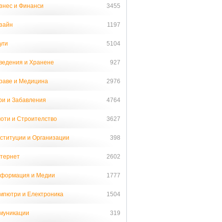
знес и Финанси
3455
зайн
1197
уги
5104
ведения и Хранене
927
раве и Медицина
2976
ри и Забавления
4764
оти и Строителство
3627
ституции и Организации
398
тернет
2602
формация и Медии
1777
мпютри и Електроника
1504
муникации
319