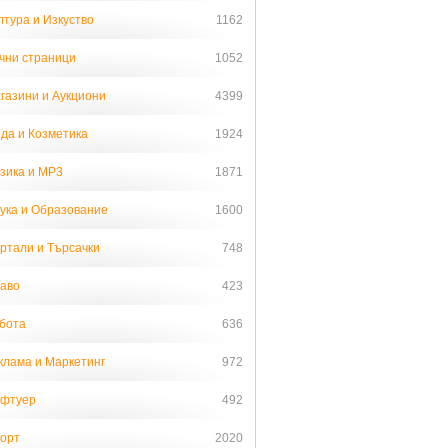
лтура и Изкуство
1162
чни страници
1052
газини и Аукциони
4399
да и Козметика
1924
зика и MP3
1871
ука и Образование
1600
ртали и Търсачки
748
аво
423
бота
636
клама и Маркетинг
972
фтуер
492
орт
2020