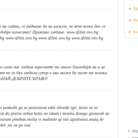
Ту
Ус
а на сайта, се радваме да ви кажем, че вече всеки ден се
Хо
добро качество! Приятно гледане. www.sfilmi.ovo.bg
.bg www.sfilmi.ovo.bg www.sfilmi.ovo.bg www.sfilmi.ovo.bg
и само вас гледам харесвате ми много благодаря ви и за
 не го бях гледала супер е ако може да пусне те всички
елноНАЙ-ДОБРИТЕ!БРАВО!
 puskaiki go se poiaviavat edni idiotski igri ,koito ne se
t da pravia ne6ta koito ne iskam i mrazia.dosega glasuvah za
vstvam preeban.molia vi mahnete gi tezi izpalnenia.znaia,4e
4in ,no ne po tozi
Иг