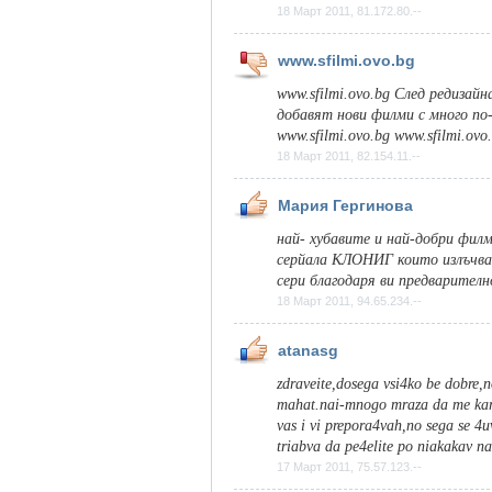
18 Март 2011, 81.172.80.--
www.sfilmi.ovo.bg
www.sfilmi.ovo.bg След редизайн
добавят нови филми с много по-
www.sfilmi.ovo.bg www.sfilmi.ovo
18 Март 2011, 82.154.11.--
Мария Гергинова
най- хубавите и най-добри филм
серйала КЛОНИГ които излъчвате
сери благодаря ви предварит
18 Март 2011, 94.65.234.--
atanasg
zdraveite,dosega vsi4ko be dobre,no
mahat.nai-mnogo mraza da me kara
vas i vi prepora4vah,no sega se 4u
triabva da pe4elite po niakakav na
17 Март 2011, 75.57.123.--