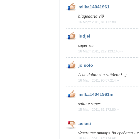
milka14041961
blagodaria vi9
16 Март 2011, 81.172.80.--
iudjel
super ste
16 Март 2011, 212.123.146.--
jo solo
A be dobro si e sait4eto ! ;)
16 Март 2011, 95.87.214.--
milka14041961m
saita e super
15 Март 2011, 81.172.80.--
asiasi
Филмите отваря до средата - 
15 Март 2011, 87.126.95.--