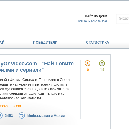
Сайт на деня
House Radio Wave
АЙ
ПОБЕДИТЕЛИ
СТАТИСТИКА
yOnVideo.com - "Най-новите
илми и сериали"
0
19
лайн Филми, Сериали, Телевизия и Спорт.
едайте най-новите и интересни филми в
ww.MyOnVideo.com, гледайте любимите си
лайн сериали в нашия сайт. Елате и се
бавлявайте, очакваме ви.
yonvideo.com
2453
Информация и Медии