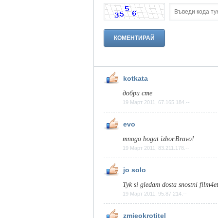
kotkata
добри сте
19 Март 2011, 67.165.184.--
evo
mnogo bogat izbor.Bravo!
19 Март 2011, 83.211.178.--
jo solo
Tyk si gledam dosta snostni film4e
19 Март 2011, 95.87.214.--
zmieokrotitel