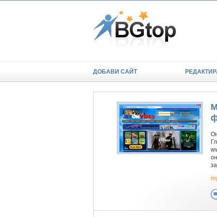
ДОБАВИ САЙТ
РЕДАКТИР
M
ф
Он
Гл
w
он
за
m