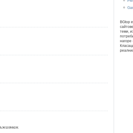
PM
Ga
BGtop e
сайтове
теми, и
потреби
нагоре 
Класац
реалния
съжалявам.