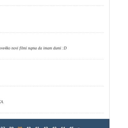
pove4ko novi filmi nqma da imam dumi :D
А.