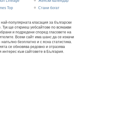
fun Lineage
Женски календар
mes Top
Стани богат
 най-популярната класация за български
. Тук ще откриеш уебсайтове по всякакви
збрани и подредени според гласовете на
телите. Всеки сайт има шанс да се изкачи
- напълно безплатно и с ясна статистика.
ията се обновява редовно и отразява
 интерес към сайтовете в България.