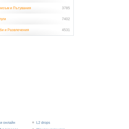
ризъм и Пътувания
3785
луги
7402
би и Развлечения
4531
ри онлайн
L2 drops