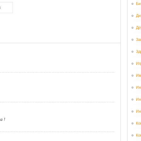
Би
Ди
Др
За
Зд
Иг
Им
Ин
Ин
Ин
ta !
Ко
Ко