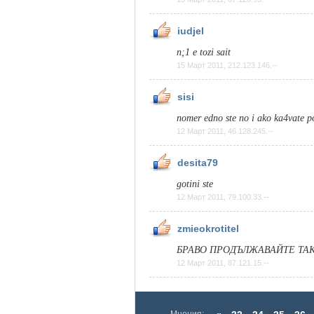
iudjel
n;1 e tozi sait
15 Март 2011, 212.123.146.--
sisi
nomer edno ste no i ako ka4vate 
12 Март 2011, 46.128.245.--
desita79
gotini ste
12 Март 2011, 79.100.33.--
zmieokrotitel
БРАВО ПРОДЪЛЖАВАЙТЕ ТАК
12 Март 2011, 87.121.15.--