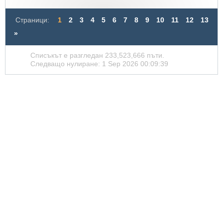
Страници:
1
2
3
4
5
6
7
8
9
10
11
12
13
»
Списъкът е разгледан 233,523,666 пъти.
Следващо нулиране: 1 Sep 2026 00:09:39