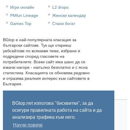
Игри онлайн
L2 drops
PMfun Lineage
Женски календар
Games Top
Стани богат
BGtop e най-популярната класация за
български сайтове. Тук ще откриеш
уебсайтове по всякакви теми, избрани и
подредени според гласовете на
потребителите. Всеки сайт има шанс да се
изкачи нагоре - напълно безплатно и с ясна
статистика. Класацията се обновява редовно
и отразява реалния интерес към сайтовете в
България.
BGtop.net използва "бисквитки", за да
осигури правилната работа на сайта и да
Начало
Правила
За BGtop.net
Пишете ни
Линк за гласуване
Бисквитки
Поверителност
0.015284
анализира трафика към него.
Научи повече
© 2002-2026 BGtop.net