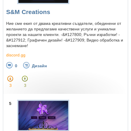
S&M Creations
Ние сме екип от двама креативни създатели, обединени от
желанието да предлагаме качествени услуги и уникални
проекти за нашите клиенти. -&#127800; Ръчни изработки! -
&#127912; Графичен дизайн! -&#127909; Видео обработка и
заснемане!
discord.gg
0
Дизайн
3
3
5