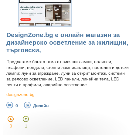
DesignZone.bg е онлайн магазин за
дизайнерско осветление за жилищни,
търговски,
Предлагаме богата гама от висящи лампи, полилеи,
плафони, пендели, стенни лампи/аплици, настолни и детски
лампи; луни за вграждане, луни за открит монтаж, системи
за релсово осветление, LED панели, линейни тела, LED
ленти и профили, аварийно осветление
designzone.bg
0
Дизайн
0
1