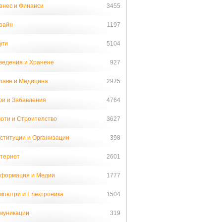
знес и Финанси
3455
зайн
1197
уги
5104
ведения и Хранене
927
раве и Медицина
2975
ри и Забавления
4764
оти и Строителство
3627
ституции и Организации
398
тернет
2601
формация и Медии
1777
мпютри и Електроника
1504
муникации
319