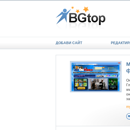
ДОБАВИ САЙТ
РЕДАКТИР
M
ф
Он
Гл
w
он
за
m