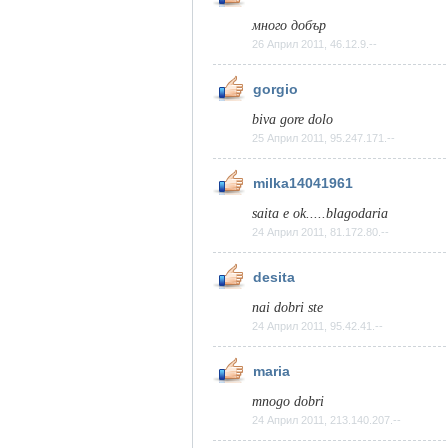
много добър
26 Април 2011, 46.12.9.--
gorgio
biva gore dolo
25 Април 2011, 95.247.171.--
milka14041961
saita e ok.....blagodaria
24 Април 2011, 81.172.80.--
desita
nai dobri ste
24 Април 2011, 95.42.41.--
maria
mnogo dobri
24 Април 2011, 213.140.207.--