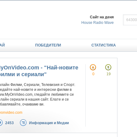
Сайт на деня
House Radio Wave
АЙ
ПОБЕДИТЕЛИ
СТАТИСТИКА
yOnVideo.com - "Най-новите
илми и сериали"
0
19
лайн Филми, Сериали, Телевизия и Спорт.
едайте най-новите и интересни филми в
ww.MyOnVideo.com, гледайте любимите си
лайн сериали в нашия сайт. Елате и се
бавлявайте, очакваме ви.
yonvideo.com
2453
Информация и Медии