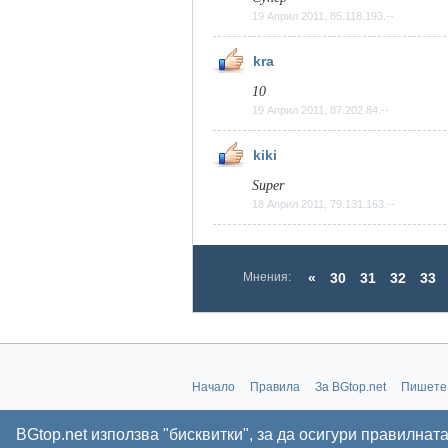
19 Април 2011, 85.118.193.--
kra
10
19 Април 2011, 87.202.84.--
kiki
Super
18 Април 2011, 79.131.163.--
Мнения:
«
30
31
32
33
Начало
Правила
За BGtop.net
Пишете
BGtop.net използва "бисквитки", за да осигури правилнат