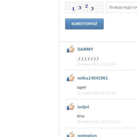
SAMMY
:):):):):):):)
28 Април 2011, 77.85.114.--
milka14041961
super
27 Април 2011, 81.172.80.--
iudjel
biva
26 Април 2011, 212.123.146.--
redmelon