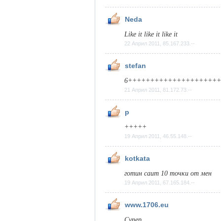
Neda
Like it like it like it
22 Април 2011, 85.167.233.--
stefan
6++++++++++++++++++++
21 Април 2011, 81.172.73.--
p
+++++
19 Април 2011, 46.55.148.--
kotkata
готин саит 10 точки от мен
19 Април 2011, 67.165.184.--
www.1706.eu
Супер