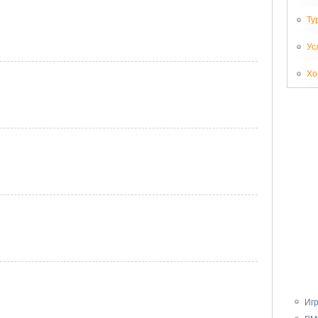
Ту
Ус
Хо
Иг