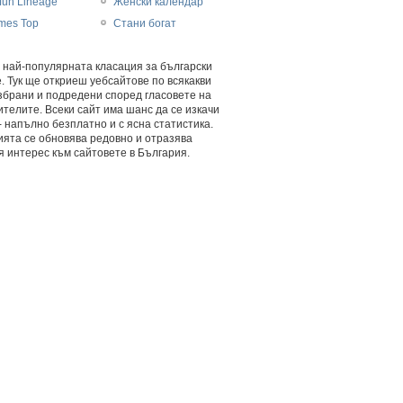
fun Lineage
Женски календар
mes Top
Стани богат
 най-популярната класация за български
. Тук ще откриеш уебсайтове по всякакви
збрани и подредени според гласовете на
телите. Всеки сайт има шанс да се изкачи
- напълно безплатно и с ясна статистика.
ията се обновява редовно и отразява
 интерес към сайтовете в България.