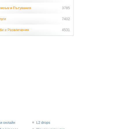
ризъм и Пътувания
3785
луги
7402
би и Развлечения
4531
ри онлайн
L2 drops