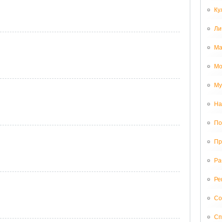
Ку
Ли
Ма
Мо
Му
На
По
Пр
Ра
Ре
Со
Сп