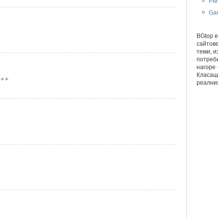
PM
Ga
BGtop e
сайтове
теми, и
потреби
нагоре 
Класац
+++
реалния