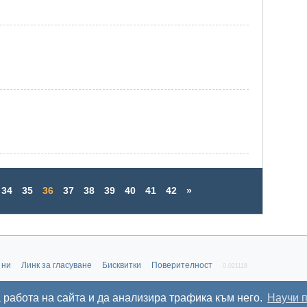
34
35
36
37
38
39
40
41
42
»
 ни
Линк за гласуване
Бисквитки
Поверителност
0.021118
а работа на сайта и да анализира трафика към него.
Научи 