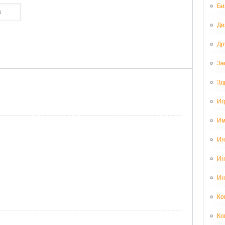
Би
Ди
Др
За
Зд
Иг
Им
Ин
Ин
Ин
Ко
Ко