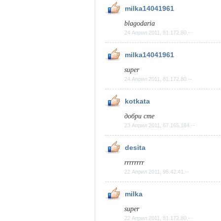
milka14041961
blagodaria
24 Април 2011, 81.172.80.--
milka14041961
super
24 Април 2011, 81.172.80.--
kotkata
добри сте
23 Април 2011, 67.165.184.--
desita
rrrrrrrr
22 Април 2011, 95.42.41.--
milka
super
22 Април 2011, 81.172.80.--