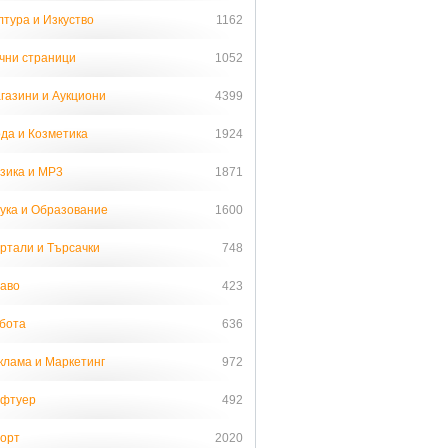
лтура и Изкуство
1162
чни страници
1052
газини и Аукциони
4399
да и Козметика
1924
зика и MP3
1871
ука и Образование
1600
ртали и Търсачки
748
аво
423
бота
636
клама и Маркетинг
972
фтуер
492
орт
2020