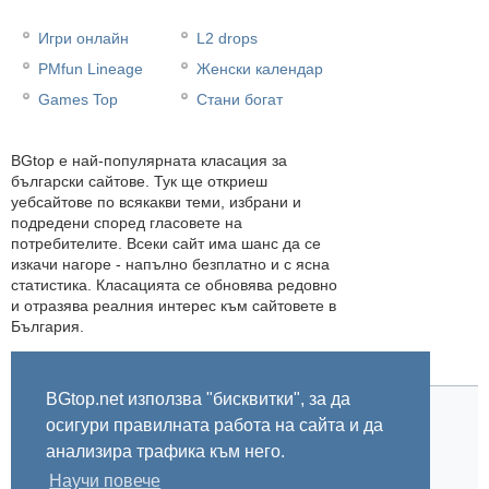
Игри онлайн
L2 drops
PMfun Lineage
Женски календар
Games Top
Стани богат
BGtop e най-популярната класация за
български сайтове. Тук ще откриеш
уебсайтове по всякакви теми, избрани и
подредени според гласовете на
потребителите. Всеки сайт има шанс да се
изкачи нагоре - напълно безплатно и с ясна
статистика. Класацията се обновява редовно
и отразява реалния интерес към сайтовете в
България.
BGtop.net използва "бисквитки", за да
осигури правилната работа на сайта и да
Начало
Правила
За BGtop.net
Пишете ни
Линк за гласуване
Бисквитки
Поверителност
0.051646
анализира трафика към него.
Научи повече
© 2002-2026 BGtop.net