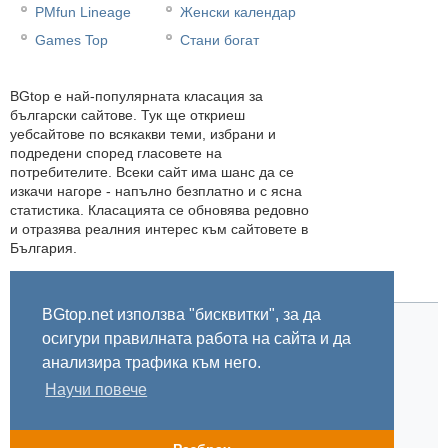
PMfun Lineage
Женски календар
Games Top
Стани богат
BGtop e най-популярната класация за
български сайтове. Тук ще откриеш
уебсайтове по всякакви теми, избрани и
подредени според гласовете на
потребителите. Всеки сайт има шанс да се
изкачи нагоре - напълно безплатно и с ясна
статистика. Класацията се обновява редовно
и отразява реалния интерес към сайтовете в
България.
BGtop.net използва "бисквитки", за да
осигури правилната работа на сайта и да
Начало
Правила
За BGtop.net
Пишете ни
Линк за гласуване
Бисквитки
Поверителност
0.025200
анализира трафика към него.
Научи повече
© 2002-2026 BGtop.net