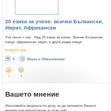
20 езика за учене- всички Бълкански,
Иврит, Африкански
Учи лесно с нас . Над 20 езика за учене . Всички Бълкански
езици, африкански, иврит, и други редки езици
lengprep.app
0
Наука и Образование
1
1
Вашето мнение
Използвайте формата по-долу, за да напишете Вашето
мнение или впечатление за този сайт.