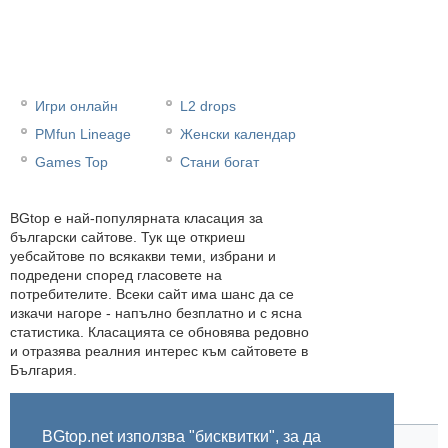
Игри онлайн
L2 drops
PMfun Lineage
Женски календар
Games Top
Стани богат
BGtop e най-популярната класация за
български сайтове. Тук ще откриеш
уебсайтове по всякакви теми, избрани и
подредени според гласовете на
потребителите. Всеки сайт има шанс да се
изкачи нагоре - напълно безплатно и с ясна
статистика. Класацията се обновява редовно
и отразява реалния интерес към сайтовете в
България.
BGtop.net използва "бисквитки", за да