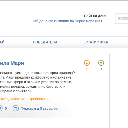
Сайт на деня
Най-добрите къмпинги по Черно море (на С...
АЙ
ПОБЕДИТЕЛИ
СТАТИСТИКА
ила Мари
0
1
анирате уикенд или ваканция сред природа?
ла Мари предлага комфортно настаняване,
ха атмосфера и отлични условия за релакс,
мейна почивка, романтично бягство или
биране с приятели.
azing.katestravelexperience.eu
0
Туризъм и Пътувания