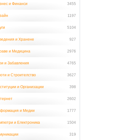
знес и Финанси
3455
зайн
1197
уги
5104
ведения и Хранене
927
раве и Медицина
2976
ри и Забавления
4765
оти и Строителство
3627
ституции и Организации
398
тернет
2602
формация и Медии
1777
мпютри и Електроника
1504
муникации
319