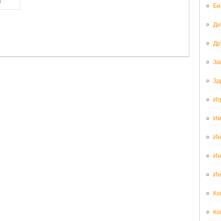
Би
Ди
Др
За
Зд
Иг
Им
Ин
Ин
Ин
Ко
Ко