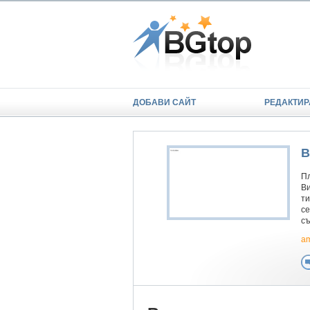
ДОБАВИ САЙТ
РЕДАКТИР
В
Пл
Ви
ти
се
съ
am