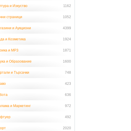
лтура и Изкуство
1162
чни страници
1052
газини и Аукциони
4399
да и Козметика
1924
зика и MP3
1871
ука и Образование
1600
ртали и Търсачки
748
аво
423
бота
636
клама и Маркетинг
972
фтуер
492
орт
2020