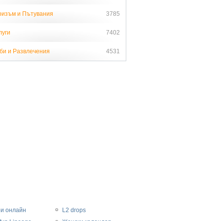
ризъм и Пътувания
3785
луги
7402
би и Развлечения
4531
ри онлайн
L2 drops