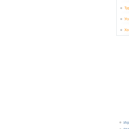
Ту
Ус
Хо
Иг