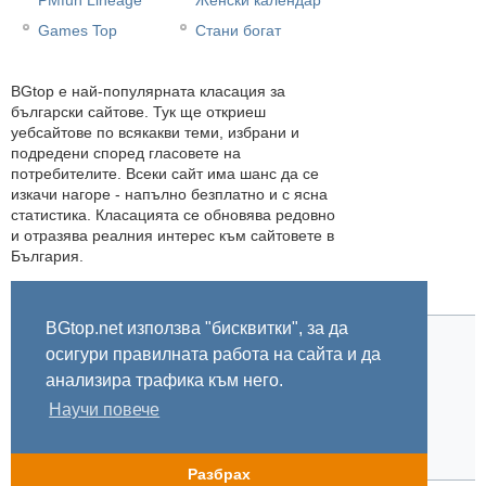
Games Top
Стани богат
BGtop e най-популярната класация за
български сайтове. Тук ще откриеш
уебсайтове по всякакви теми, избрани и
подредени според гласовете на
потребителите. Всеки сайт има шанс да се
изкачи нагоре - напълно безплатно и с ясна
статистика. Класацията се обновява редовно
и отразява реалния интерес към сайтовете в
България.
BGtop.net използва "бисквитки", за да
осигури правилната работа на сайта и да
Начало
Правила
За BGtop.net
Пишете ни
Линк за гласуване
Бисквитки
Поверителност
0.005378
анализира трафика към него.
Научи повече
© 2002-2026 BGtop.net
Разбрах