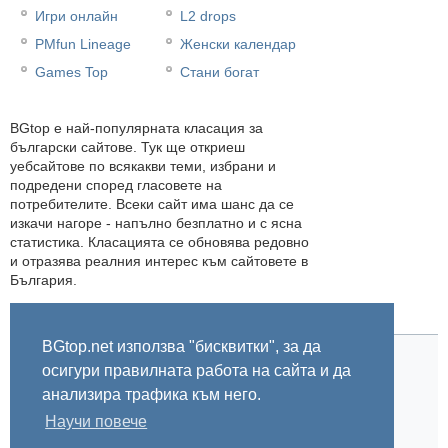
Игри онлайн
L2 drops
PMfun Lineage
Женски календар
Games Top
Стани богат
BGtop e най-популярната класация за
български сайтове. Тук ще откриеш
уебсайтове по всякакви теми, избрани и
подредени според гласовете на
потребителите. Всеки сайт има шанс да се
изкачи нагоре - напълно безплатно и с ясна
статистика. Класацията се обновява редовно
и отразява реалния интерес към сайтовете в
България.
BGtop.net използва "бисквитки", за да
осигури правилната работа на сайта и да
Начало
Правила
За BGtop.net
Пишете ни
Линк за гласуване
Бисквитки
Поверителност
0.005548
анализира трафика към него.
Научи повече
© 2002-2026 BGtop.net