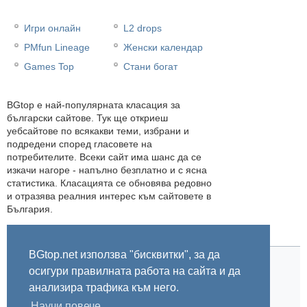
Игри онлайн
L2 drops
PMfun Lineage
Женски календар
Games Top
Стани богат
BGtop e най-популярната класация за
български сайтове. Тук ще откриеш
уебсайтове по всякакви теми, избрани и
подредени според гласовете на
потребителите. Всеки сайт има шанс да се
изкачи нагоре - напълно безплатно и с ясна
статистика. Класацията се обновява редовно
и отразява реалния интерес към сайтовете в
България.
BGtop.net използва "бисквитки", за да
осигури правилната работа на сайта и да
Начало
Правила
За BGtop.net
Пишете ни
Линк за гласуване
Бисквитки
Поверителност
0.039559
анализира трафика към него.
Научи повече