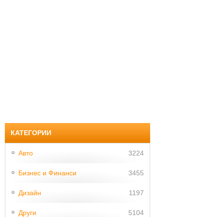
КАТЕГОРИИ
Авто
3224
Бизнес и Финанси
3455
Дизайн
1197
Други
5104