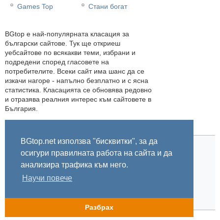
Games Top
Стани богат
BGtop e най-популярната класация за
български сайтове. Тук ще откриеш
уебсайтове по всякакви теми, избрани и
подредени според гласовете на
потребителите. Всеки сайт има шанс да се
изкачи нагоре - напълно безплатно и с ясна
статистика. Класацията се обновява редовно
и отразява реалния интерес към сайтовете в
България.
BGtop.net използва "бисквитки", за да
осигури правилната работа на сайта и да
Начало
Правила
За BGtop.net
Пишете ни
Линк за гласуване
Бисквитки
Поверителност
0.006219
анализира трафика към него.
Научи повече
© 2002-2026 BGtop.net
Разбрах