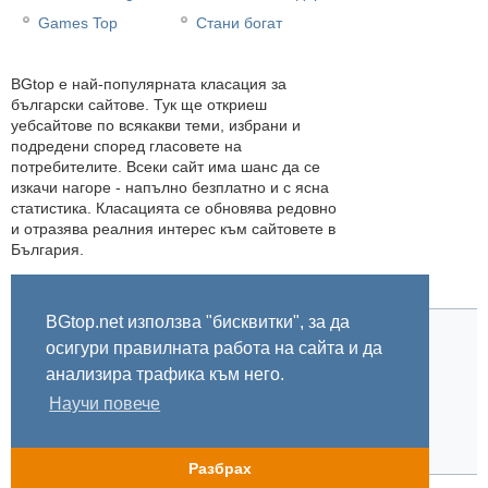
Games Top
Стани богат
BGtop e най-популярната класация за
български сайтове. Тук ще откриеш
уебсайтове по всякакви теми, избрани и
подредени според гласовете на
потребителите. Всеки сайт има шанс да се
изкачи нагоре - напълно безплатно и с ясна
статистика. Класацията се обновява редовно
и отразява реалния интерес към сайтовете в
България.
BGtop.net използва "бисквитки", за да
осигури правилната работа на сайта и да
Начало
Правила
За BGtop.net
Пишете ни
Линк за гласуване
Бисквитки
Поверителност
0.006981
анализира трафика към него.
Научи повече
© 2002-2026 BGtop.net
Разбрах