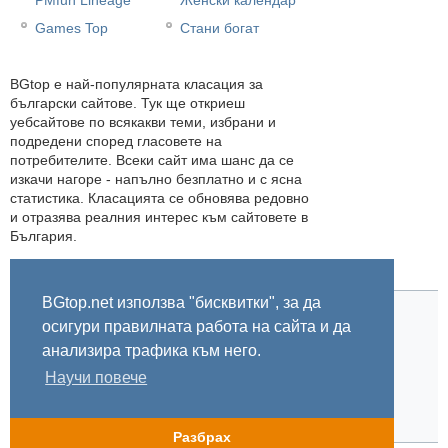
Games Top
Стани богат
BGtop e най-популярната класация за
български сайтове. Тук ще откриеш
уебсайтове по всякакви теми, избрани и
подредени според гласовете на
потребителите. Всеки сайт има шанс да се
изкачи нагоре - напълно безплатно и с ясна
статистика. Класацията се обновява редовно
и отразява реалния интерес към сайтовете в
България.
BGtop.net използва "бисквитки", за да
осигури правилната работа на сайта и да
Начало
Правила
За BGtop.net
Пишете ни
Линк за гласуване
Бисквитки
Поверителност
0.057632
анализира трафика към него.
Научи повече
© 2002-2026 BGtop.net
Разбрах