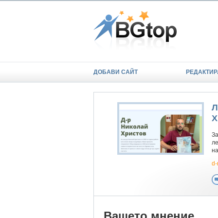
ДОБАВИ САЙТ
РЕДАКТИР
Л
Х
За
ле
на
d-
Вашето мнение