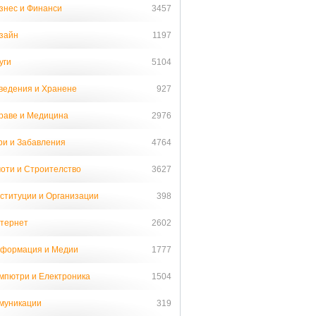
знес и Финанси
3457
зайн
1197
уги
5104
ведения и Хранене
927
раве и Медицина
2976
ри и Забавления
4764
оти и Строителство
3627
ституции и Организации
398
тернет
2602
формация и Медии
1777
мпютри и Електроника
1504
муникации
319