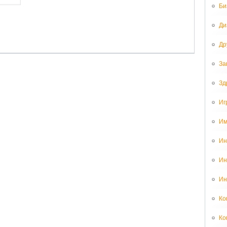
Би
Ди
Др
За
Зд
Иг
Им
Ин
Ин
Ин
Ко
Ко