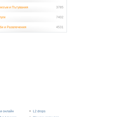
ризъм и Пътувания
3785
луги
7402
би и Развлечения
4531
ри онлайн
L2 drops