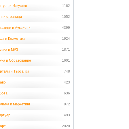
лтура и Изкуство
1162
чни страници
1052
газини и Аукциони
4399
да и Козметика
1924
зика и MP3
1871
ука и Образование
1601
ртали и Търсачки
748
аво
423
бота
636
клама и Маркетинг
972
фтуер
493
орт
2020