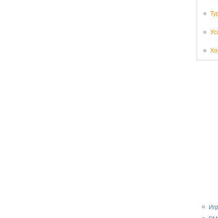
Ту
Ус
Хо
Иг