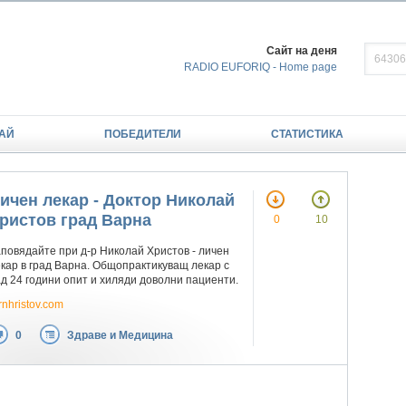
Сайт на деня
RADIO EUFORIQ - Home page
АЙ
ПОБЕДИТЕЛИ
СТАТИСТИКА
ичен лекар - Доктор Николай
ристов град Варна
0
10
повядайте при д-р Николай Христов - личен
кар в град Варна. Общопрактикуващ лекар с
д 24 години опит и хиляди доволни пациенти.
rnhristov.com
0
Здраве и Медицина