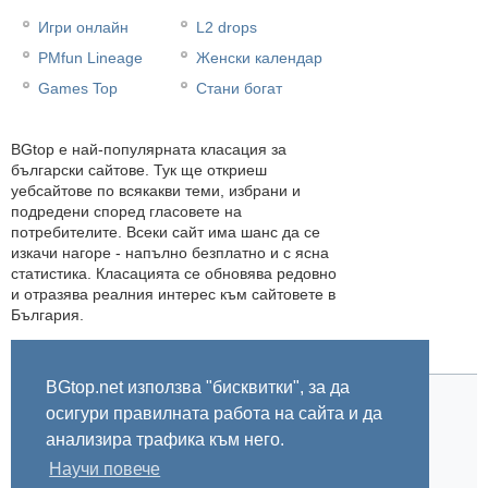
Игри онлайн
L2 drops
PMfun Lineage
Женски календар
Games Top
Стани богат
BGtop e най-популярната класация за
български сайтове. Тук ще откриеш
уебсайтове по всякакви теми, избрани и
подредени според гласовете на
потребителите. Всеки сайт има шанс да се
изкачи нагоре - напълно безплатно и с ясна
статистика. Класацията се обновява редовно
и отразява реалния интерес към сайтовете в
България.
BGtop.net използва "бисквитки", за да
осигури правилната работа на сайта и да
Начало
Правила
За BGtop.net
Пишете ни
Линк за гласуване
Бисквитки
Поверителност
0.045859
анализира трафика към него.
Научи повече
© 2002-2026 BGtop.net