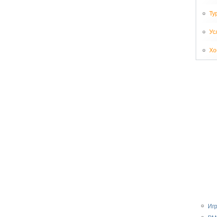
Ту
Ус
Хо
Иг