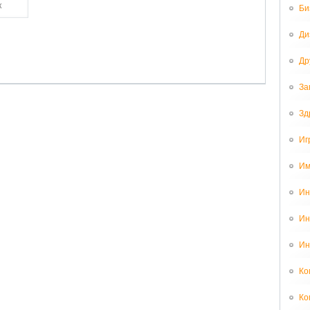
Би
Ди
Др
За
Зд
Иг
Им
Ин
Ин
Ин
Ко
Ко