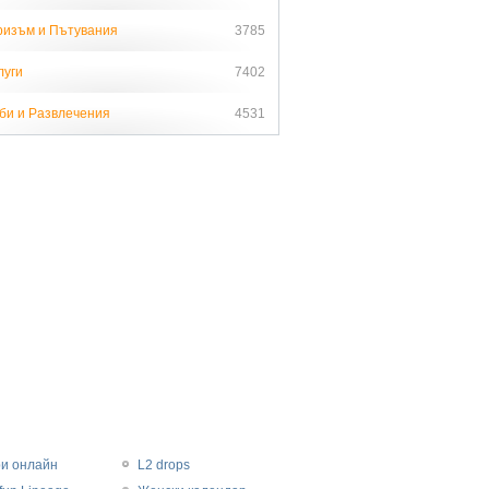
ризъм и Пътувания
3785
луги
7402
би и Развлечения
4531
ри онлайн
L2 drops