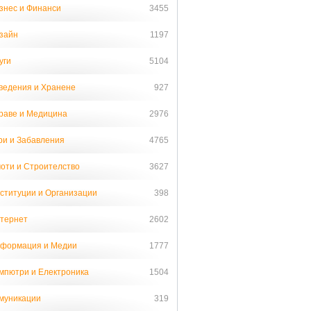
знес и Финанси
3455
зайн
1197
уги
5104
ведения и Хранене
927
раве и Медицина
2976
ри и Забавления
4765
оти и Строителство
3627
ституции и Организации
398
тернет
2602
формация и Медии
1777
мпютри и Електроника
1504
муникации
319