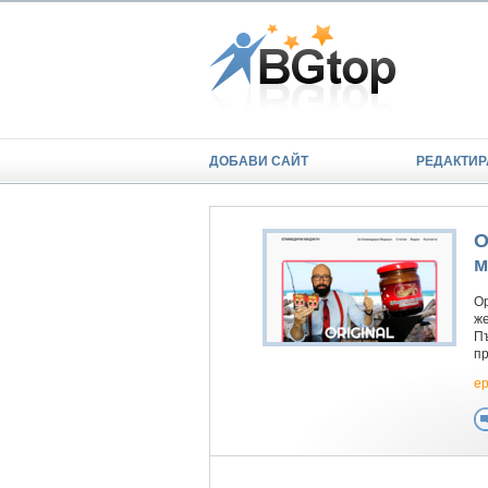
ДОБАВИ САЙТ
РЕДАКТИР
О
м
Ор
же
Пъ
п
e