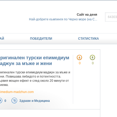
Сайт на деня
Най-добрите къмпинги по Черно море (на С...
АЙ
ПОБЕДИТЕЛИ
СТАТИСТИКА
ригинален турски епимедиум
аджун за мъже и жени
0
0
игинален турски епимедиум маджун за мъже и
ни. Повишава либидото и потентността.
рвия мощен ефект е след около 20 минути от
риема.
pimedium-madzhun.com
0
Здраве и Медицина