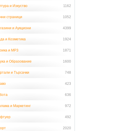
лтура и Изкуство
1162
чни страници
1052
газини и Аукциони
4399
да и Козметика
1924
зика и MP3
1871
ука и Образование
1600
ртали и Търсачки
748
аво
423
бота
636
клама и Маркетинг
972
фтуер
492
орт
2020