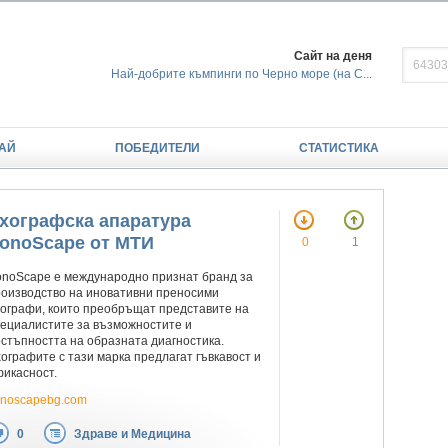
Сайт на деня
Най-добрите къмпинги по Черно море (на С...
АЙ
ПОБЕДИТЕЛИ
СТАТИСТИКА
хографска апаратура
onoScape от МТИ
0
1
noScape е международно признат бранд за
оизводство на иновативни преносими
ографи, които преобръщат представите на
ециалистите за възможностите и
стъпността на образната диагностика.
ографите с тази марка предлагат гъвкавост и
икасност.
onoscapebg.com
0
Здраве и Медицина