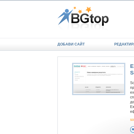
ДОБАВИ САЙТ
РЕДАКТИР
Е
S
So
пр
ех
сп
до
Ех
еф
s