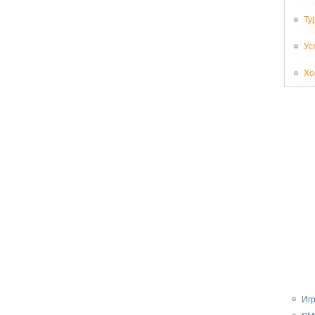
Ту
Ус
Хо
Иг