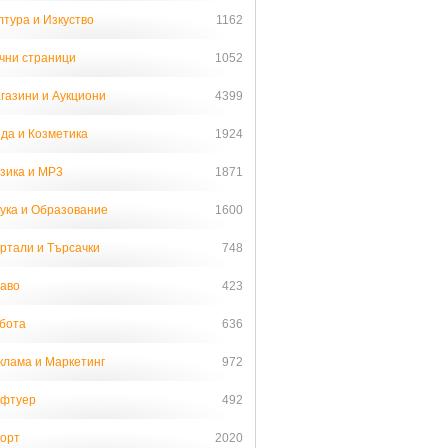
лтура и Изкуство
1162
чни страници
1052
газини и Аукциони
4399
да и Козметика
1924
зика и MP3
1871
ука и Образование
1600
ртали и Търсачки
748
аво
423
бота
636
клама и Маркетинг
972
фтуер
492
орт
2020