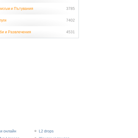
ризъм и Пътувания
3785
луги
7402
би и Развлечения
4531
ри онлайн
L2 drops