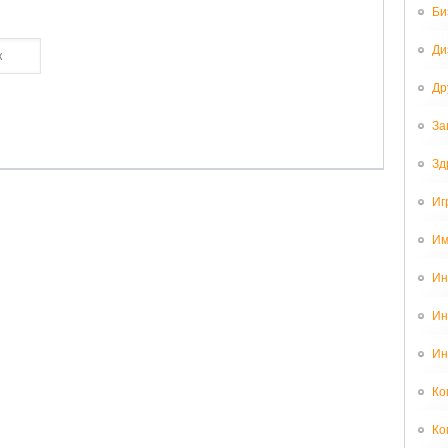
Би
Ди
Др
За
Зд
Иг
Им
Ин
Ин
Ин
Ко
Ко