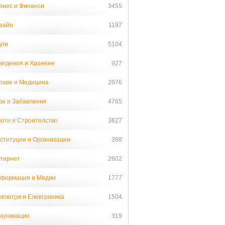
знес и Финанси
3455
зайн
1197
уги
5104
ведения и Хранене
927
раве и Медицина
2976
ри и Забавления
4765
оти и Строителство
3627
ституции и Организации
398
тернет
2602
формация и Медии
1777
мпютри и Електроника
1504
муникации
319