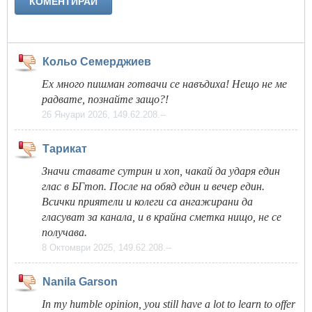
Кольо Семерджиев
Ех много пишман готвачи се навъдиха! Нещо не ме
радвате, познайте защо?!
26 Януари 2026, 149.62.208.--
Тарикат
Значи ставате сутрин и хоп, чакай да ударя един
глас в БГтоп. После на обяд един и вечер един.
Всички приятели и колеги са ангажирани да
гласуват за канала, и в крайна сметка нищо, не се
получава.
8 Октомври 2025, 149.62.208.--
Nanila Garson
In my humble opinion, you still have a lot to learn to offer