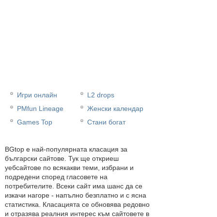
Игри онлайн
L2 drops
PMfun Lineage
Женски календар
Games Top
Стани богат
BGtop e най-популярната класация за
български сайтове. Тук ще откриеш
уебсайтове по всякакви теми, избрани и
подредени според гласовете на
потребителите. Всеки сайт има шанс да се
изкачи нагоре - напълно безплатно и с ясна
статистика. Класацията се обновява редовно
и отразява реалния интерес към сайтовете в