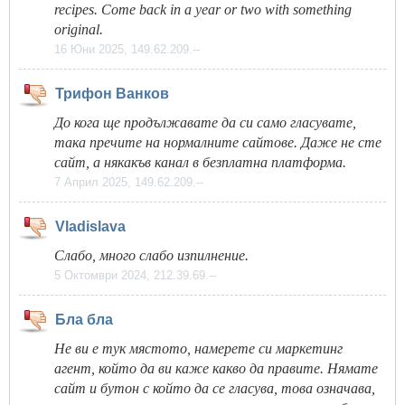
recipes. Come back in a year or two with something
original.
16 Юни 2025, 149.62.209.--
Трифон Ванков
До кога ще продължавате да си само гласувате,
така пречите на нормалните сайтове. Даже не сте
сайт, а някакъв канал в безплатна платформа.
7 Април 2025, 149.62.209.--
Vladislava
Слабо, много слабо изпилнение.
5 Октомври 2024, 212.39.69.--
Бла бла
Не ви е тук мястото, намерете си маркетинг
агент, който да ви каже какво да правите. Нямате
сайт и бутон с който да се гласува, това означава,