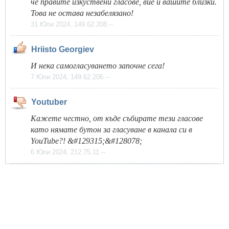
че правите изкуствени гласове, вие и вашите близки.
Това не остава незабелязано!
31 Юли 2024, 149.62.208.--
Hriisto Georgiev
И нека самогласуването започне сега!
7 Юли 2024, 149.62.206.--
Youtuber
Кажете честно, от къде събирате тези гласове
като нямате бутон за гласуване в канала си в
YouTube?! &#129315;&#128078;
6 Юли 2024, 212.75.11.--