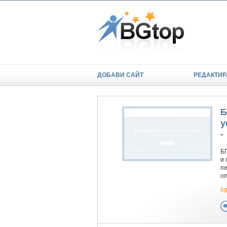
ДОБАВИ САЙТ
РЕДАКТИР
Б
у
-
БГ
и 
п
оп
bg