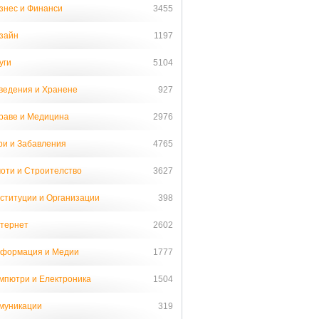
знес и Финанси
3455
зайн
1197
уги
5104
ведения и Хранене
927
раве и Медицина
2976
ри и Забавления
4765
оти и Строителство
3627
ституции и Организации
398
тернет
2602
формация и Медии
1777
мпютри и Електроника
1504
муникации
319