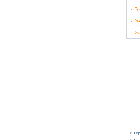
Ту
Ус
Хо
Иг