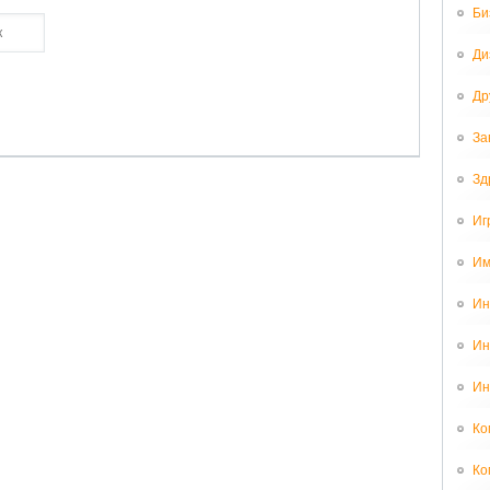
Би
Ди
Др
За
Зд
Иг
Им
Ин
Ин
Ин
Ко
Ко