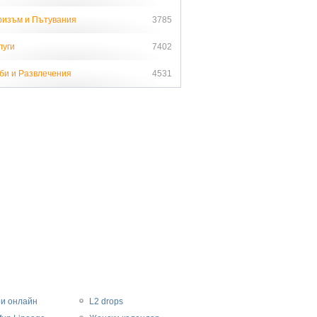
ризъм и Пътувания
3785
луги
7402
би и Развлечения
4531
ри онлайн
L2 drops