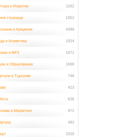
лтура и Изкуство
1162
чни страници
1052
газини и Аукциони
4399
да и Козметика
1924
зика и MP3
1871
ука и Образование
1600
ртали и Търсачки
748
аво
423
бота
636
клама и Маркетинг
972
фтуер
492
орт
2020