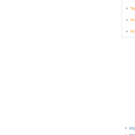
Ту
Ус
Хо
Иг