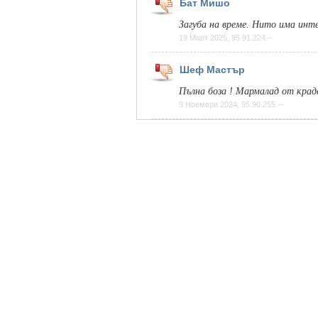
Бат Мишо
Загуба на време. Нито има инт
19 Март 2025, 95.91.224.--
Шеф Мастър
Пълна боза ! Мармалад от кра
9 Ноември 2024, 95.90.255.--