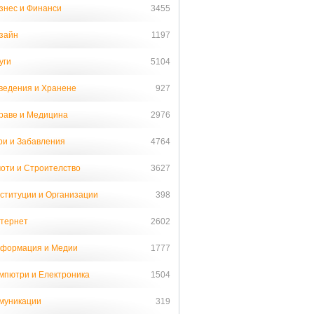
знес и Финанси
3455
зайн
1197
уги
5104
ведения и Хранене
927
раве и Медицина
2976
ри и Забавления
4764
оти и Строителство
3627
ституции и Организации
398
тернет
2602
формация и Медии
1777
мпютри и Електроника
1504
муникации
319