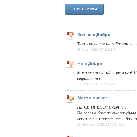
Хич не е Добре
Тази имитация на сайт хич не с
25 Март 2026, 77.111.247.--
НЕ е Добре
Махнете тези гадни реклами! Ник
страницата.
19 Март 2026, 90.154.240.--
Моето мнение
НЕ СЕ ПРЕПОРЪЧВА !!!!
Па-голяма боза не съм виждала 
мазохисти. Свалете тази боза и
18 Ноември 2025, 213.244.62.--