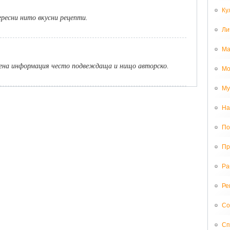
Ку
ересни нито вкусни рецепти.
Ли
Ма
дена информация често подвеждаща и нищо авторско.
Мо
Му
На
По
Пр
Ра
Ре
Со
Сп