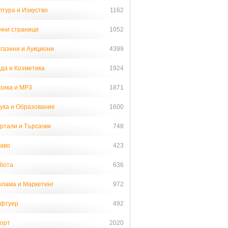
лтура и Изкуство
1162
чни страници
1052
газини и Аукциони
4399
да и Козметика
1924
зика и MP3
1871
ука и Образование
1600
ртали и Търсачки
748
аво
423
бота
636
клама и Маркетинг
972
фтуер
492
орт
2020