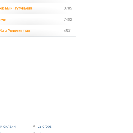
ризъм и Пътувания
3785
луги
7402
би и Развлечения
4531
ри онлайн
L2 drops