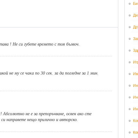
Би
Ди
Др
За
тава ! Не си губете времето с тоя бълвоч.
Зд
Иг
ой не му се чака по 30 сек. за да погледне за 1 мин.
Им
Ин
Ин
Ин
! Абсолютно не е за препоръчване, освен ако сте
 си направете нещо прилично и авторско.
Ко
Ко