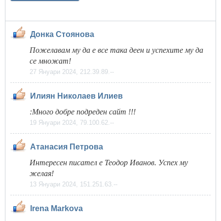
Донка Стоянова
Пожелавам му да е все така деен и успехите му да
се множат!
27 Януари 2024, 212.39.89.--
Илиян Николаев Илиев
:Много добре подреден сайт !!!
19 Януари 2024, 79.100.62.--
Атанасия Петрова
Интересен писател е Теодор Иванов. Успех му
желая!
13 Януари 2024, 151.251.63.--
Irena Markova