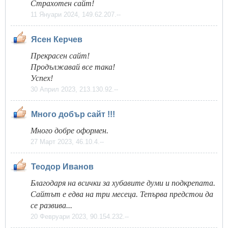
Страхотен сайт!
11 Януари 2024, 149.62.207.--
Ясен Керчев
Прекрасен сайт!
Продължавай все така!
Успех!
30 Април 2023, 213.130.92.--
Много добър сайт !!!
Много добре оформен.
27 Март 2023, 46.10.4.--
Теодор Иванов
Благодаря на всички за хубавите думи и подкрепата.
Сайтът е едва на три месеца. Тепърва предстои да
се развива...
20 Февруари 2023, 90.154.232.--