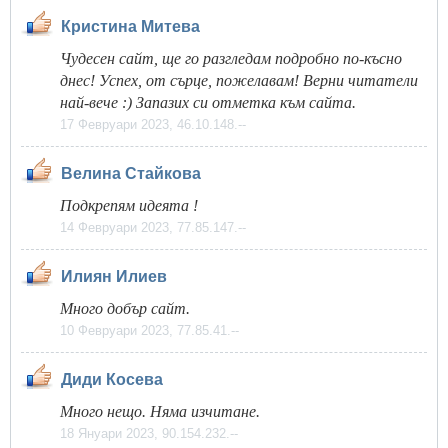
Кристина Митева
Чудесен сайт, ще го разгледам подробно по-късно
днес! Успех, от сърце, пожелавам! Верни читатели
най-вече :) Запазих си отметка към сайта.
17 Февруари 2023, 46.10.148.--
Велина Стайкова
Подкрепям идеята !
14 Февруари 2023, 77.85.147.--
Илиян Илиев
Много добър сайт.
10 Февруари 2023, 77.85.41.--
Диди Косева
Много нещо. Няма изчитане.
18 Януари 2023, 90.154.232.--