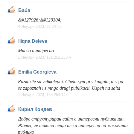
Баба
&#127926;&#129304;
4 Януари 2023, 92.247.3.--
Iliqna Deleva
Много интересно
1 Януари 2023, 151.251.253.--
Emilia Georgieva
Razkazite sa velikolepni. Chela sym gi v knigata, a sega
se zapoznah i s mngo drugi publikacii. Uspeh na saita
1 Януари 2023, 188.254.148.--
Кирил Кондев
Добре структуриран сайт с интересни публикации.
Жалко, че такива неща не са интересни на масовата
публика