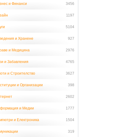
знес и Финанси
3456
зайн
1197
уги
5104
ведения и Хранене
927
раве и Медицина
2976
ри и Забавления
4765
оти и Строителство
3627
ституции и Организации
398
тернет
2602
формация и Медии
1777
мпютри и Електроника
1504
муникации
319