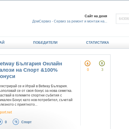
Сайт на деня
ДомСервиз - Сервиз за ремонт и монтаж на...
АЙ
ПОБЕДИТЕЛИ
СТАТИСТИКА
etway България Онлайн
алози на Спорт &100%
0
3
онуси
гистрирай се и Играй в Betway България.
зползвай се от своя бонус за нова семетка.
аствай в големите спортни събития с
икален Бонус като нов потребител, съчетай
лезното с приятното...
port.net
0
Спорт