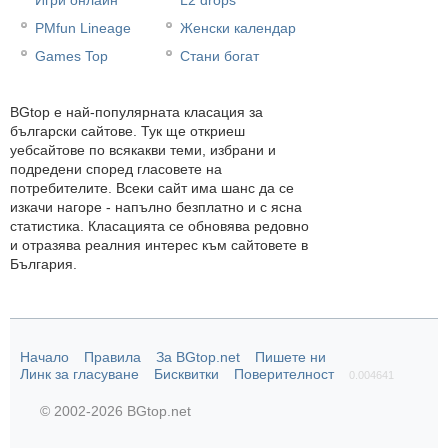
PMfun Lineage
Женски календар
Games Top
Стани богат
BGtop e най-популярната класация за
български сайтове. Тук ще откриеш
уебсайтове по всякакви теми, избрани и
подредени според гласовете на
потребителите. Всеки сайт има шанс да се
изкачи нагоре - напълно безплатно и с ясна
статистика. Класацията се обновява редовно
и отразява реалния интерес към сайтовете в
България.
Начало
Правила
За BGtop.net
Пишете ни
Линк за гласуване
Бисквитки
Поверителност
0.004641
© 2002-2026 BGtop.net