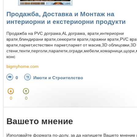
Продажба, Доставка и Монтаж на
интериорни и екстериорни продукти
Продажба на PVC дограма,AL дограма, врати,интериорни
врати,блиндирани врати,секюрити врати,гаражни врати,PVC вра
врати,паркет,естествен паркет,паркет от масив,3D облицовки,3D
стени,тенти,перголи,парапети,огради,мебели,комарници,щори
конс
bigmyhome.com
0
Имоти и Строителство
0
0
Вашето мнение
Използвайте формата по-долу, за да напишете Вашето мнение 