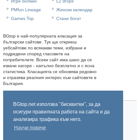
Игри онлайн
L2 drops
PMfun Lineage
Женски календар
Games Top
Стани богат
BGtop e най-популярната класация за
български сайтове. Тук ще откриеш
уебсайтове по всякакви теми, избрани и
подредени според гласовете на
потребителите. Всеки сайт има шанс да се
изкачи нагоре - напълно безплатно и с ясна
статистика. Класацията се обновява редовно
и отразява реалния интерес към сайтовете в
България.
BGtop.net използва "бисквитки", за да
осигури правилната работа на сайта и да
Начало
Правила
За BGtop.net
Пишете ни
Линк за гласуване
Бисквитки
Поверителност
0.007018
анализира трафика към него.
Научи повече
© 2002-2026 BGtop.net