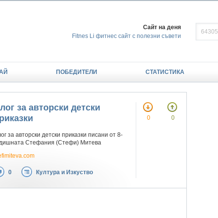
Сайт на деня
Fitnes Li фитнес сайт с полезни съвети
АЙ
ПОБЕДИТЕЛИ
СТАТИСТИКА
лог за авторски детски
риказки
0
0
ог за авторски детски приказки писани от 8-
одишната Стефания (Стефи) Митева
efimiteva.com
0
Култура и Изкуство