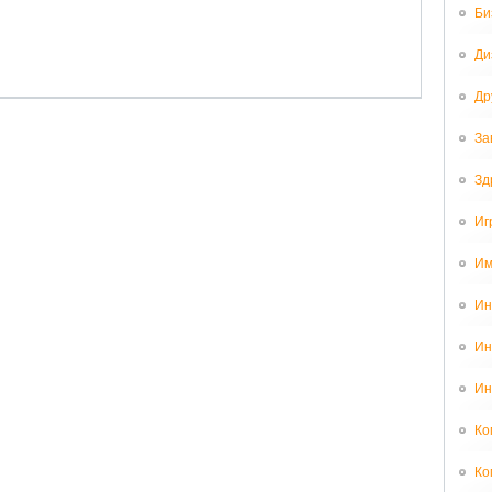
Би
Ди
Др
За
Зд
Иг
Им
Ин
Ин
Ин
Ко
Ко