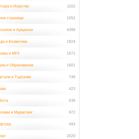
лтура и Изкуство
1162
чни страници
1052
газини и Аукциони
4399
да и Козметика
1924
зика и MP3
1871
ука и Образование
1601
ртали и Търсачки
748
аво
423
бота
636
клама и Маркетинг
972
фтуер
493
орт
2020