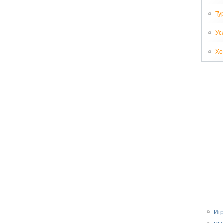
Ту
Ус
Хо
Иг