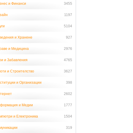
знес и Финанси
3455
зайн
1197
уги
5104
ведения и Хранене
927
раве и Медицина
2976
ри и Забавления
4765
оти и Строителство
3627
ституции и Организации
398
тернет
2602
формация и Медии
1777
мпютри и Електроника
1504
муникации
319