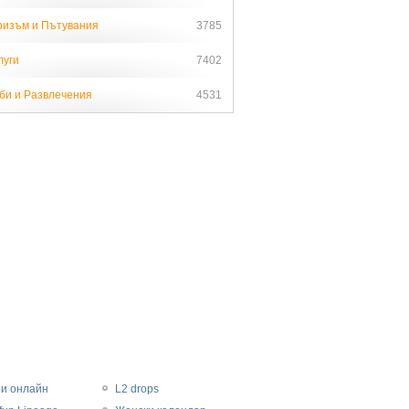
ризъм и Пътувания
3785
луги
7402
би и Развлечения
4531
ри онлайн
L2 drops