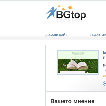
ДОБАВИ САЙТ
РЕДАКТИР
Б
п
Бл
г
st
Вашето мнение