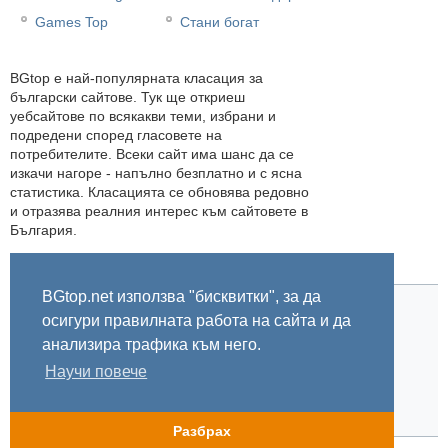
Games Top
Стани богат
BGtop e най-популярната класация за
български сайтове. Тук ще откриеш
уебсайтове по всякакви теми, избрани и
подредени според гласовете на
потребителите. Всеки сайт има шанс да се
изкачи нагоре - напълно безплатно и с ясна
статистика. Класацията се обновява редовно
и отразява реалния интерес към сайтовете в
България.
BGtop.net използва "бисквитки", за да
осигури правилната работа на сайта и да
Начало
Правила
За BGtop.net
Пишете ни
Линк за гласуване
Бисквитки
Поверителност
0.007825
анализира трафика към него.
Научи повече
© 2002-2026 BGtop.net
Разбрах