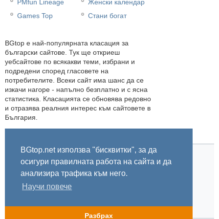
PMfun Lineage
Женски календар
Games Top
Стани богат
BGtop e най-популярната класация за
български сайтове. Тук ще откриеш
уебсайтове по всякакви теми, избрани и
подредени според гласовете на
потребителите. Всеки сайт има шанс да се
изкачи нагоре - напълно безплатно и с ясна
статистика. Класацията се обновява редовно
и отразява реалния интерес към сайтовете в
България.
BGtop.net използва "бисквитки", за да
осигури правилната работа на сайта и да
Начало
Правила
За BGtop.net
Пишете ни
Линк за гласуване
Бисквитки
Поверителност
0.046824
анализира трафика към него.
Научи повече
© 2002-2026 BGtop.net
Разбрах