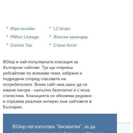
Игри онлайн
L2 drops
PMfun Lineage
Женски календар
Games Top
Стани богат
BGtop e най-популярната класация за
български сайтове. Тук ще откриеш
уебсайтове по всякакви теми, избрани и
подредени според гласовете на
потребителите. Всеки сайт има шанс да се
изкачи нагоре - напълно безплатно и с ясна
статистика. Класацията се обновява редовно
и отразява реалния интерес към сайтовете в
България.
BGtop.net използва "бисквитки", за да