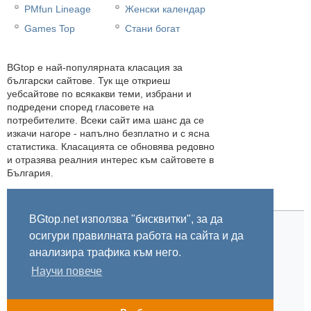
PMfun Lineage
Женски календар
Games Top
Стани богат
BGtop e най-популярната класация за
български сайтове. Тук ще откриеш
уебсайтове по всякакви теми, избрани и
подредени според гласовете на
потребителите. Всеки сайт има шанс да се
изкачи нагоре - напълно безплатно и с ясна
статистика. Класацията се обновява редовно
и отразява реалния интерес към сайтовете в
България.
BGtop.net използва "бисквитки", за да
осигури правилната работа на сайта и да
Начало
Правила
За BGtop.net
Пишете ни
Линк за гласуване
Бисквитки
Поверителност
0.005699
анализира трафика към него.
Научи повече
© 2002-2026 BGtop.net