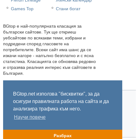
Games Top
Стани богат
BGtop e най-популярната класация за
български сайтове. Тук ще откриеш
уебсайтове по всякакви теми, избрани и
подредени според гласовете на
потребителите. Всеки сайт има шанс да се
изкачи нагоре - напълно безплатно и с ясна
статистика. Класацията се обновява редовно
и отразява реалния интерес към сайтовете в
България.
BGtop.net използва "бисквитки", за да
осигури правилната работа на сайта и да
Начало
Правила
За BGtop.net
Пишете ни
Линк за гласуване
Бисквитки
Поверителност
0.006258
анализира трафика към него.
Научи повече
© 2002-2026 BGtop.net
Разбрах