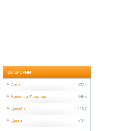
КАТЕГОРИИ
Авто
3224
Бизнес и Финанси
3455
Дизайн
1197
Други
5104