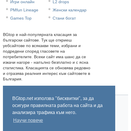
Игри онлайн
L2 drops
PMfun Lineage
Женски календар
Games Top
Стани богат
BGtop e най-популярната класация за
български сайтове. Тук ще откриеш
уебсайтове по всякакви теми, избрани и
подредени според гласовете на
потребителите. Всеки сайт има шанс да се
изкачи нагоре - напълно безплатно и с ясна
статистика. Класацията се обновява редовно
и отразява реалния интерес към сайтовете в
България.
BGtop.net използва "бисквитки", за да
осигури правилната работа на сайта и да
Начало
Правила
За BGtop.net
Пишете ни
Линк за гласуване
Бисквитки
Поверителност
0.041102
анализира трафика към него.
Научи повече
© 2002-2026 BGtop.net