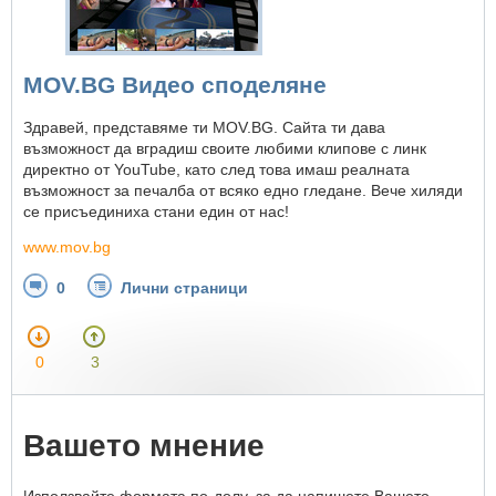
MOV.BG Видео споделяне
Здравей, представяме ти MOV.BG. Сайта ти дава
възможност да вградиш своите любими клипове с линк
директно от YouTube, като след това имаш реалната
възможност за печалба от всяко едно гледане. Вече хиляди
се присъединиха стани един от нас!
www.mov.bg
0
Лични страници
0
3
Вашето мнение
Използвайте формата по-долу, за да напишете Вашето