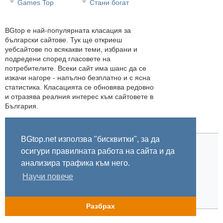
Games Top
Стани богат
BGtop e най-популярната класация за
български сайтове. Тук ще откриеш
уебсайтове по всякакви теми, избрани и
подредени според гласовете на
потребителите. Всеки сайт има шанс да се
изкачи нагоре - напълно безплатно и с ясна
статистика. Класацията се обновява редовно
и отразява реалния интерес към сайтовете в
България.
BGtop.net използва "бисквитки", за да
осигури правилната работа на сайта и да
Начало
Правила
За BGtop.net
Пишете ни
Линк за гласуване
Бисквитки
Поверителност
0.063072
анализира трафика към него.
Научи повече
© 2002-2026 BGtop.net
Разбрах