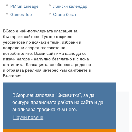
PMfun Lineage
Женски календар
Games Top
Стани богат
BGtop e най-популярната класация за
български сайтове. Тук ще откриеш
уебсайтове по всякакви теми, избрани и
подредени според гласовете на
потребителите. Всеки сайт има шанс да се
изкачи нагоре - напълно безплатно и с ясна
статистика. Класацията се обновява редовно
и отразява реалния интерес към сайтовете в
България.
BGtop.net използва "бисквитки", за да
осигури правилната работа на сайта и да
Начало
Правила
За BGtop.net
Пишете ни
Линк за гласуване
Бисквитки
Поверителност
0.037956
анализира трафика към него.
Научи повече
© 2002-2026 BGtop.net