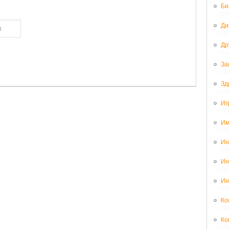
Би
Ди
Др
За
Зд
Иг
Им
Ин
Ин
Ин
Ко
Ко