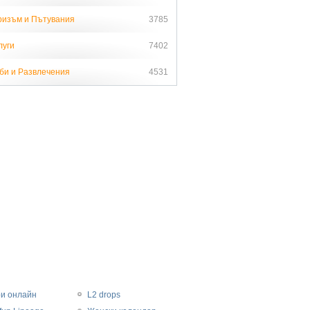
ризъм и Пътувания
3785
луги
7402
би и Развлечения
4531
ри онлайн
L2 drops