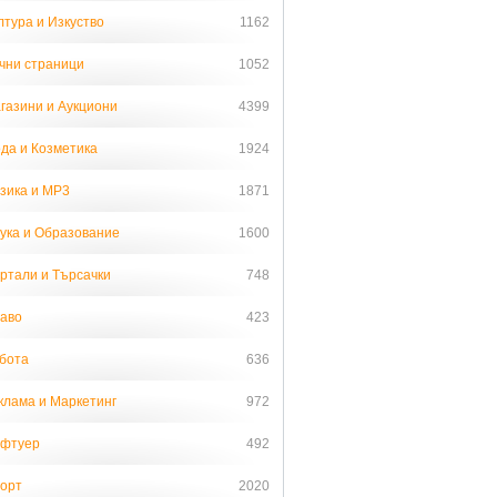
лтура и Изкуство
1162
чни страници
1052
газини и Аукциони
4399
да и Козметика
1924
зика и MP3
1871
ука и Образование
1600
ртали и Търсачки
748
аво
423
бота
636
клама и Маркетинг
972
фтуер
492
орт
2020