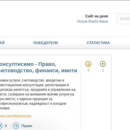
Сайт на деня
House Radio Wave
АЙ
ПОБЕДИТЕЛИ
СТАТИСТИКА
онсултисимо - Право,
четоводство, финанси, имоти
0
1
авни услуги, счетоводство, кредитни и
вестиционни консултации, регистрации в
рговски регистър, продажба и управление на
оти, събиране на вземания-всички услуги на
но място, с единна гаранция за
рофесионализъм, надеждност и изгодни
ловия.
w.consultissimo.bg
0
Право