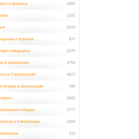
знес и Финанси
3455
зайн
1197
уги
5104
ведения и Хранене
927
раве и Медицина
2976
ри и Забавления
4764
оти и Строителство
3627
ституции и Организации
398
тернет
2602
формация и Медии
1777
мпютри и Електроника
1504
муникации
319