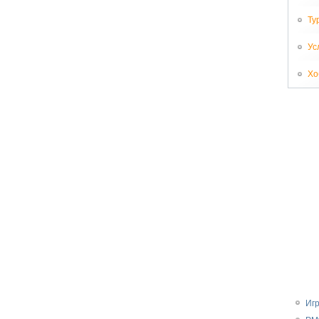
Ту
Ус
Хо
Иг