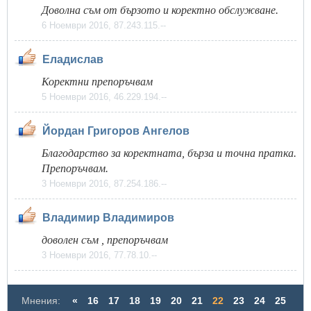
Доволнa съм от бързото и коректно обслужване.
6 Ноември 2016, 87.243.115.--
Еладислав
Коректни препоръчвам
5 Ноември 2016, 46.229.194.--
Йордан Григоров Ангелов
Благодарство за коректната, бърза и точна пратка.
Препоръчвам.
3 Ноември 2016, 87.254.186.--
Владимир Владимиров
доволен съм , препоръчвам
3 Ноември 2016, 77.78.10.--
Мнения:
«
16
17
18
19
20
21
22
23
24
25