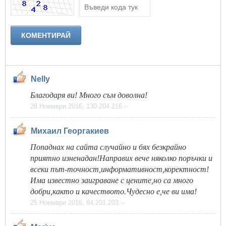
Nelly
Благодаря ви! Много съм доволна!
28 Ноември 2016, 130.204.216.--
Михаил Георгакиев
Попаднах на сайта случайно и бях безкрайно
приятно изненадан!Направих вече няколко поръчки и
всеки път-точност,информативност,коректност!
Има известно заиграване с цените,но са много
добри,както и качеството.Чудесно е,че ви има!
25 Ноември 2016, 84.201.203.--