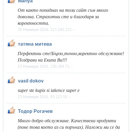
Mariya
От както попаднах на този сайт съм много
доволна. Страхотни сте и благодаря за
коректността.
25 Ноември 2016, 213.240.213.--
татяна митева
Перфектни сте!Бързо,точно,коректно обслужване!
Поздрави на Екипа Ви!!!
23 Ноември 2016, 130.204.71.--
vasil dokov
super ste kupix si iakence super e
23 Ноември 2016, 93.123.50.--
Тодор Рогачев
Много добро обслужване. Качествени продукти
(поне това което аз си поръчах). Наложи ми се да