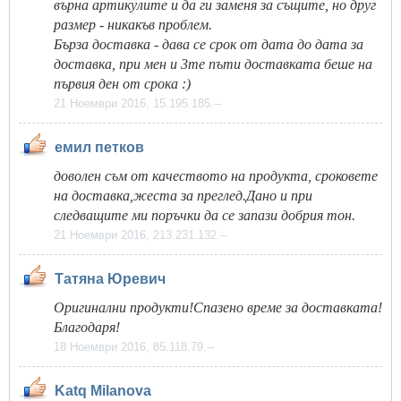
върна артикулите и да ги заменя за същите, но друг
размер - никакъв проблем.
Бърза доставка - дава се срок от дата до дата за
доставка, при мен и 3те пъти доставката беше на
първия ден от срока :)
21 Ноември 2016, 15.195.185.--
емил петков
доволен съм от качеството на продукта, сроковете
на доставка,жеста за преглед.Дано и при
следващите ми поръчки да се запази добрия тон.
21 Ноември 2016, 213.231.132.--
Татяна Юревич
Оригинални продукти!Спазено време за доставката!
Благодаря!
18 Ноември 2016, 85.118.79.--
Katq Milanova