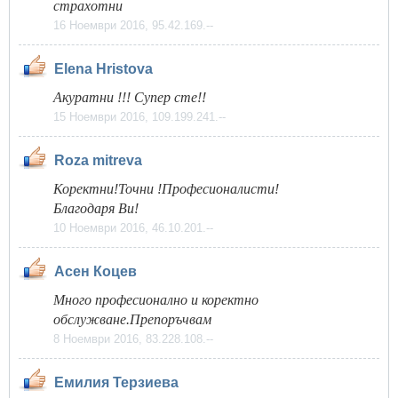
страхотни
16 Ноември 2016, 95.42.169.--
Elena Hristova
Акуратни !!! Супер сте!!
15 Ноември 2016, 109.199.241.--
Roza mitreva
Коректни!Точни !Професионалисти!
Благодаря Ви!
10 Ноември 2016, 46.10.201.--
Асен Коцев
Много професионално и коректно
обслужване.Препоръчвам
8 Ноември 2016, 83.228.108.--
Емилия Терзиева