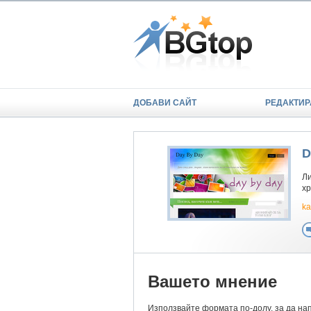
ДОБАВИ САЙТ
РЕДАКТИР
D
Ли
хр
ka
Вашето мнение
Използвайте формата по-долу, за да на