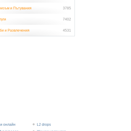
ризъм и Пътувания
3785
луги
7402
би и Развлечения
4531
ри онлайн
L2 drops