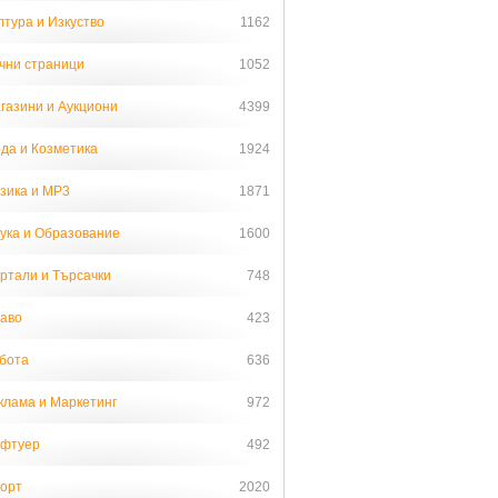
лтура и Изкуство
1162
чни страници
1052
газини и Аукциони
4399
да и Козметика
1924
зика и MP3
1871
ука и Образование
1600
ртали и Търсачки
748
аво
423
бота
636
клама и Маркетинг
972
фтуер
492
орт
2020