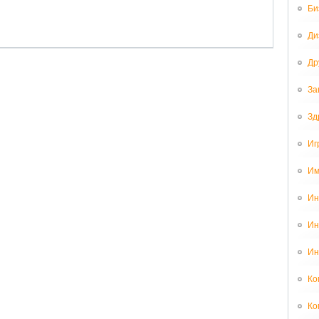
Би
Ди
Др
За
Зд
Иг
Им
Ин
Ин
Ин
Ко
Ко