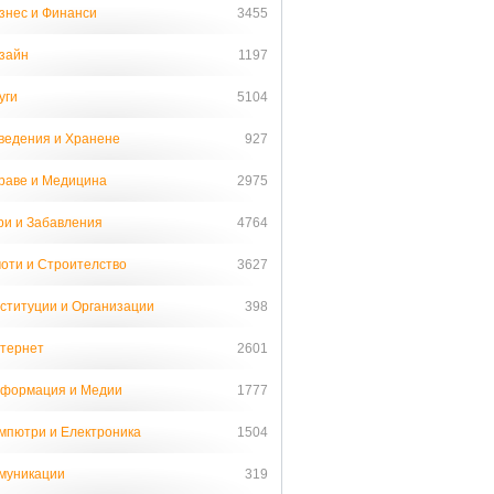
знес и Финанси
3455
зайн
1197
уги
5104
ведения и Хранене
927
раве и Медицина
2975
ри и Забавления
4764
оти и Строителство
3627
ституции и Организации
398
тернет
2601
формация и Медии
1777
мпютри и Електроника
1504
муникации
319