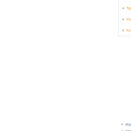
Ту
Ус
Хо
Иг