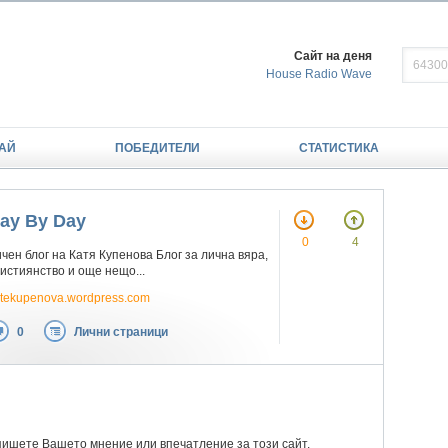
Сайт на деня
House Radio Wave
АЙ
ПОБЕДИТЕЛИ
СТАТИСТИКА
ay By Day
0
4
чен блог на Катя Купенова Блог за лична вяра,
истиянство и още нещо...
tekupenova.wordpress.com
0
Лични страници
пишете Вашето мнение или впечатление за този сайт.