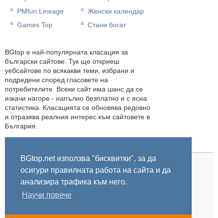
PMfun Lineage
Женски календар
Games Top
Стани богат
BGtop e най-популярната класация за
български сайтове. Тук ще откриеш
уебсайтове по всякакви теми, избрани и
подредени според гласовете на
потребителите. Всеки сайт има шанс да се
изкачи нагоре - напълно безплатно и с ясна
статистика. Класацията се обновява редовно
и отразява реалния интерес към сайтовете в
България.
BGtop.net използва "бисквитки", за да
осигури правилната работа на сайта и да
Начало
Правила
За BGtop.net
Пишете ни
Линк за гласуване
Бисквитки
Поверителност
0.009144
анализира трафика към него.
Научи повече
© 2002-2026 BGtop.net