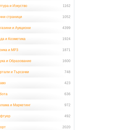
лтура и Изкуство
1162
чни страници
1052
газини и Аукциони
4399
да и Козметика
1924
зика и MP3
1871
ука и Образование
1600
ртали и Търсачки
748
аво
423
бота
636
клама и Маркетинг
972
фтуер
492
орт
2020