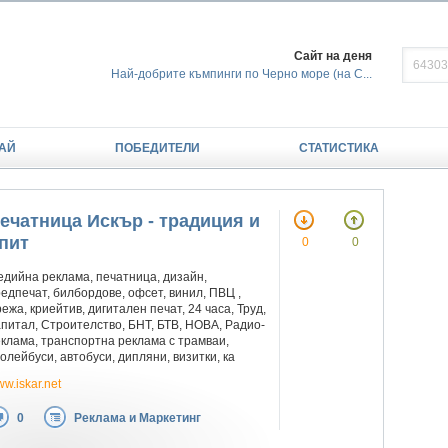
Сайт на деня
Най-добрите къмпинги по Черно море (на С...
АЙ
ПОБЕДИТЕЛИ
СТАТИСТИКА
ечатница Искър - традиция и
пит
0
0
дийна реклама, печатница, дизайн,
едпечат, билбордове, офсет, винил, ПВЦ ,
ежа, криейтив, дигитален печат, 24 часа, Труд,
питал, Строителство, БНТ, БТВ, НОВА, Радио-
клама, транспортна реклама с трамваи,
олейбуси, автобуси, дипляни, визитки, ка
w.iskar.net
0
Реклама и Маркетинг