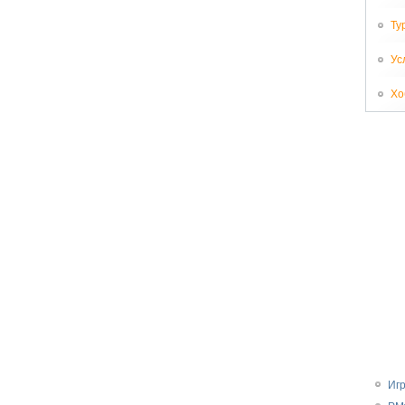
Ту
Ус
Хо
Иг