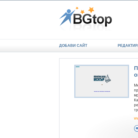
ДОБАВИ САЙТ
РЕДАКТИР
П
о
Ме
пр
мр
Ка
ре
тр
ww