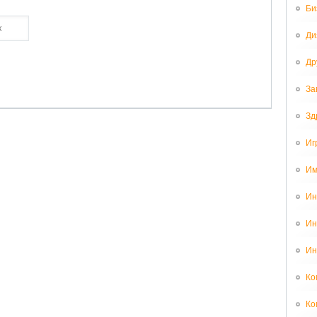
Би
Ди
Др
За
Зд
Иг
Им
Ин
Ин
Ин
Ко
Ко