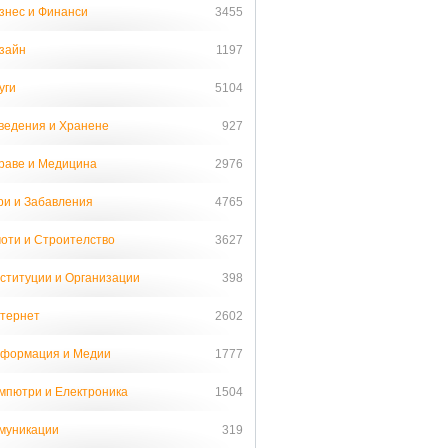
знес и Финанси
3455
зайн
1197
уги
5104
ведения и Хранене
927
раве и Медицина
2976
ри и Забавления
4765
оти и Строителство
3627
ституции и Организации
398
тернет
2602
формация и Медии
1777
мпютри и Електроника
1504
муникации
319