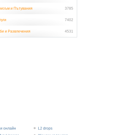
ризъм и Пътувания
3785
луги
7402
би и Развлечения
4531
ри онлайн
L2 drops