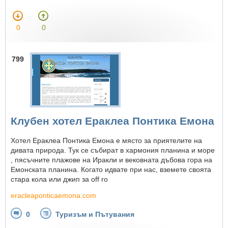
0
0
799
Клубен хотел Ераклеа Понтика Емона
Хотел Ераклеа Понтика Емона е място за приятелите на
дивата природа. Тук се събират в хармония планина и море
, пясъчните плажове на Иракли и вековната дъбова гора на
Емонската планина. Когато идвате при нас, вземете своята
стара кола или джип за off ro
eracleaponticaemona.com
0
Туризъм и Пътувания