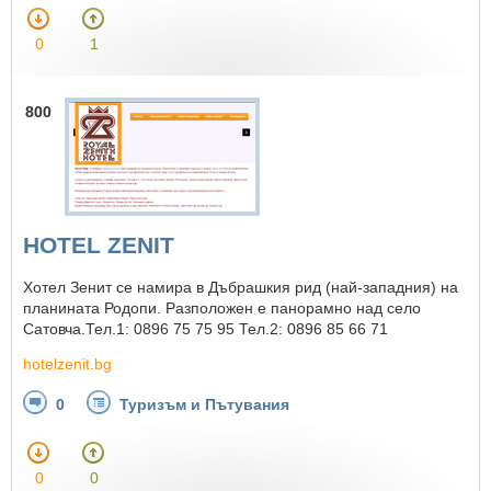
0
1
800
HOTEL ZENIT
Хотел Зенит се намира в Дъбрашкия рид (най-западния) на
планината Родопи. Разположен е панорамно над село
Сатовча.Тел.1: 0896 75 75 95 Тел.2: 0896 85 66 71
hotelzenit.bg
0
Туризъм и Пътувания
0
0