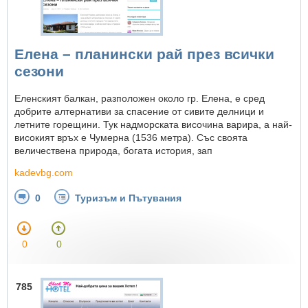
Елена – планински рай през всички
сезони
Еленският балкан, разположен около гр. Елена, е сред
добрите алтернативи за спасение от сивите делници и
летните горещини. Тук надморската височина варира, а най-
високият връх е Чумерна (1536 метра). Със своята
величествена природа, богата история, зап
kadevbg.com
0
Туризъм и Пътувания
0
0
785