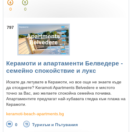
0
0
797
Керамоти и апартаменти Белведере -
семейно спокойствие и лукс
Искате да летувате в Керамоти, но все още не знаете къде
да отседнете? Keramoti Apartments Belvedere е мястото
точно за Вас, ако желаете спокойна семейна почивка.
Апартаментите предлагат най-хубавата гледка към плажа на
Керамоти.
keramoti-beach-apartments.bg
0
Туризъм и Пътувания