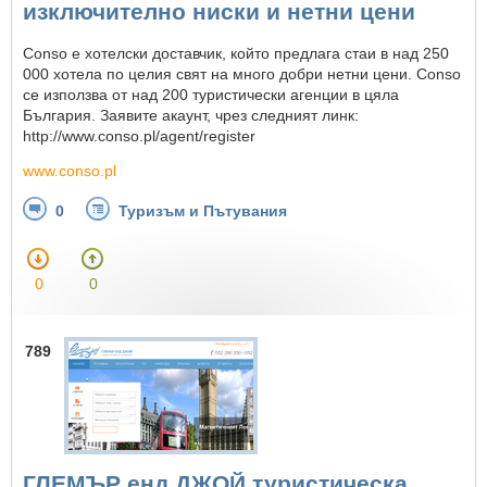
изключително ниски и нетни цени
Conso е хотелски доставчик, който предлага стаи в над 250
000 хотела по целия свят на много добри нетни цени. Conso
се използва от над 200 туристически агенции в цяла
България. Заявите акаунт, чрез следният линк:
http://www.conso.pl/agent/register
www.conso.pl
0
Туризъм и Пътувания
0
0
789
ГЛЕМЪР енд ДЖОЙ туристическа