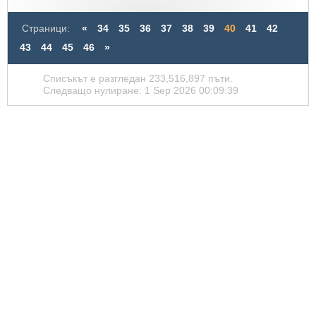
Страници:
«
34
35
36
37
38
39
40
41
42
43
44
45
46
»
Списъкът е разгледан 233,516,897 пъти.
Следващо нулиране: 1 Sep 2026 00:09:39