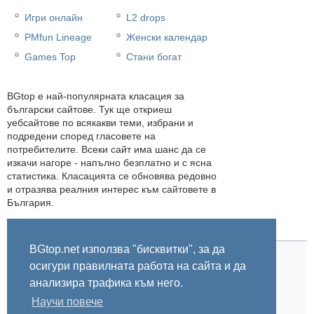
Игри онлайн
L2 drops
PMfun Lineage
Женски календар
Games Top
Стани богат
BGtop e най-популярната класация за
български сайтове. Тук ще откриеш
уебсайтове по всякакви теми, избрани и
подредени според гласовете на
потребителите. Всеки сайт има шанс да се
изкачи нагоре - напълно безплатно и с ясна
статистика. Класацията се обновява редовно
и отразява реалния интерес към сайтовете в
България.
BGtop.net използва "бисквитки", за да
осигури правилната работа на сайта и да
Начало
Правила
За BGtop.net
Пишете ни
Линк за гласуване
Бисквитки
Поверителност
0.060111
анализира трафика към него.
Научи повече
© 2002-2026 BGtop.net