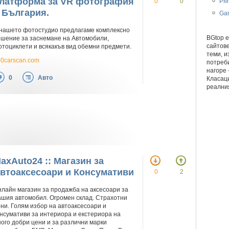
латформа за VR фотография
PM
0
0
 България.
Ga
 нашето фотостудио предлагаме комплексно
BGtop e
шение за заснемане на Автомобили,
сайтове
тоциклети и всякакъв вид обемни предмети.
теми, и
0carscan.com
потреби
нагоре 
0
Авто
Класац
реалния
axAuto24 :: Магазин за
втоаксесоари и Консумативи
0
2
лайн магазин за продажба на аксесоари за
шия автомобил. Огромен склад. Страхотни
ни. Голям избор на автоаксесоари и
нсумативи за интериора и екстериора на
ого добри цени и за различни марки