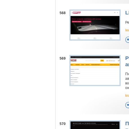
L
568
Ре
le
Р
569
а
Пн
ав
во
он
kr
П
570