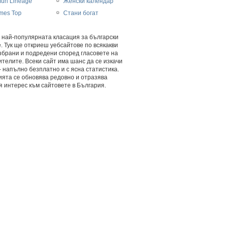
fun Lineage
Женски календар
mes Top
Стани богат
 най-популярната класация за български
. Тук ще откриеш уебсайтове по всякакви
збрани и подредени според гласовете на
телите. Всеки сайт има шанс да се изкачи
- напълно безплатно и с ясна статистика.
ията се обновява редовно и отразява
 интерес към сайтовете в България.