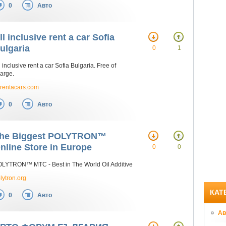
0
Авто
ll inclusive rent a car Sofia
ulgaria
0
1
l inclusive rent a car Sofia Bulgaria. Free of
arge.
lrentacars.com
0
Авто
he Biggest POLYTRON™
nline Store in Europe
0
0
LYTRON™ MTC - Best in The World Oil Additive
lytron.org
КАТ
0
Авто
Ав