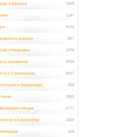
знес и Финанси
3455
зайн
1197
уги
5104
ведения и Хранене
927
раве и Медицина
2976
ри и Забавления
4765
оти и Строителство
3627
ституции и Организации
398
тернет
2602
формация и Медии
1777
мпютри и Електроника
1504
муникации
319