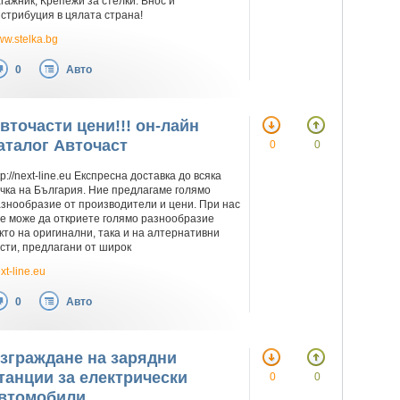
гажник, Крепежи за стелки. Внос и
стрибуция в цялата страна!
w.stelka.bg
0
Авто
вточасти цени!!! он-лайн
аталог Авточаст
0
0
tp://next-line.eu Експресна доставка до всяка
чка на България. Ние предлагаме голямо
знообразие от производители и цени. При нас
е може да откриете голямо разнообразие
кто на оригинални, така и на алтернативни
сти, предлагани от широк
xt-line.eu
0
Авто
зграждане на зарядни
танции за електрически
0
0
втомобили