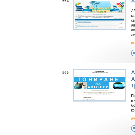
А
564
А
ма
св
ав
ав
ли
au
A
565
A
Т
Пр
в 
бо
ко
av