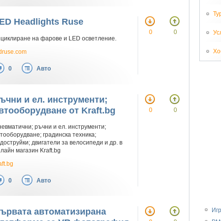
Ту
ED Headlights Ruse
0
0
Ус
циклиране на фарове и LED осветление.
Хо
druse.com
0
Авто
ъчни и ел. инструменти;
втооборудване от Kraft.bg
0
0
евматични; ръчни и ел. инструменти;
тооборудване; градинска техника;
доструйки; двигатели за велосипеди и др. в
лайн магазин Kraft.bg
aft.bg
0
Авто
Иг
ървата автоматизирана