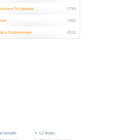
ризъм и Пътувания
3785
луги
7402
би и Развлечения
4531
ри онлайн
L2 drops