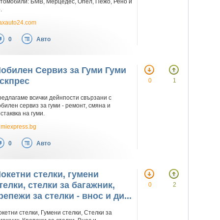
томобили: БМВ, Мерцедес, Опел, Пежо, Рено и
.
axauto24.com
0
Авто
обилен Сервиз за Гуми Гуми
скпрес
0
1
едлагаме всички дейнпости свързани с
билен сервиз за гуми - ремонт, смяна и
стаквка на гуми.
miexpress.bg
0
Авто
окетни стелки, гумени
телки, стелки за багажник,
0
2
репежи за стелки - внос и ди...
кетни стелки, Гумени стелки, Стелки за