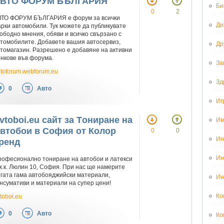
ВТО ФОРУМ БЪЛГАРИЯ
Би
0
2
ВТО ФОРУМ БЪЛГАРИЯ е форум за всички
Ди
рки автомобили. Тук можете да публикувате
ободно мнения, обяви и всичко свързано с
томобилите. Добавете вашия автосервиз,
Др
томагазин. Разрешено е добавяне на активни
нкове във форума.
За
toforum.webforum.eu
Зд
0
Авто
Иг
vtoboi.eu сайт за Tониране на
Им
втобои в София от Колор
0
0
Ин
ренд
Ин
офесионално тониране на автобои и латекси
ж.к. Люлин 10, София. При нас ще намерите
гата гама автобояджийски материали,
Ин
нсумативи и материали на супер цени!
Ко
toboi.eu
0
Авто
Ко