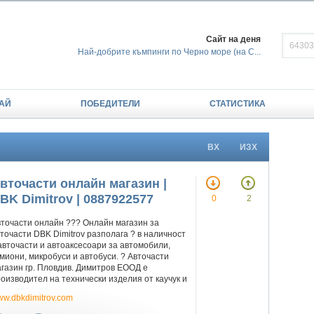
Сайт на деня
Най-добрите къмпинги по Черно море (на С...
АЙ
ПОБЕДИТЕЛИ
СТАТИСТИКА
ВХ
ИЗХ
вточасти онлайн магазин |
BK Dimitrov | 0887922577
0
2
точасти онлайн ??? Онлайн магазин за
точасти DBK Dimitrov разполага ? в наличност
авточасти и автоаксесоари за автомобили,
миони, микробуси и автобуси. ? Авточасти
газин гр. Пловдив. Димитров ЕООД е
оизводител на технически изделия от каучук и
w.dbkdimitrov.com