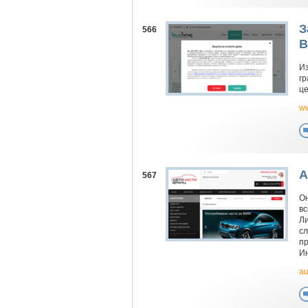
З
566
B
Из
гр
це
ww
А
567
Он
вс
Ли
сл
пр
И
au