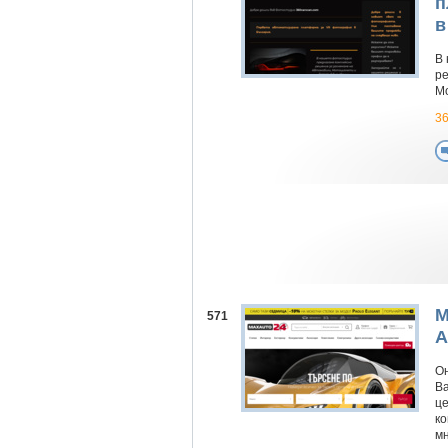
п
в
В
ре
Мо
36
M
571
А
Он
Ва
це
ко
мн