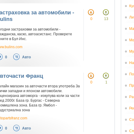
Ку
астраховка за автомобили -
Ли
ulins
0
13
Ма
годни застраховки за автомобили -
ажданска, каско, автоасистанс. Проверете
ните в Бул Инс.
Мо
w.bulins.com
Му
0
Авто
На
По
вточасти Франц
0
1
Пр
лайн магазин за авточасти втора употреба За
ички западни и японски автомобили.
цензирана автоморга - изкупува коли за части
Ра
ед 2000г. База гр. Бургас - Северна
омишлена зона. База гр. Ямбол -
Ре
ндустриална зона
topartsfranz.com
Со
0
Авто
Сп