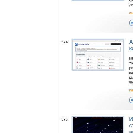
ба
ди
ww
А
574
к
ht
то
ра
ви
ка
ча
ne
И
575
с
а