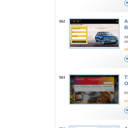
A
562
B
Al
ch
al
T
563
O
PO
po