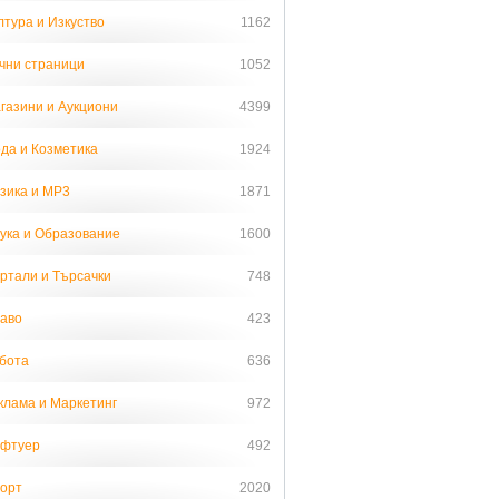
лтура и Изкуство
1162
чни страници
1052
газини и Аукциони
4399
да и Козметика
1924
зика и MP3
1871
ука и Образование
1600
ртали и Търсачки
748
аво
423
бота
636
клама и Маркетинг
972
фтуер
492
орт
2020