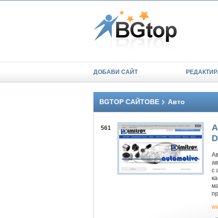
ДОБАВИ САЙТ
РЕДАКТИР
BGTOP САЙТОВЕ
Авто
А
561
D
Ав
ав
с 
ка
ма
пр
ww