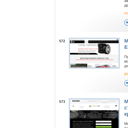
ав
др
m
М
572
Е
Пр
мо
до
gu
М
573
с
к
Мо