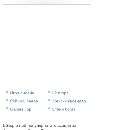
Игри онлайн
L2 drops
PMfun Lineage
Женски календар
Games Top
Стани богат
BGtop e най-популярната класация за