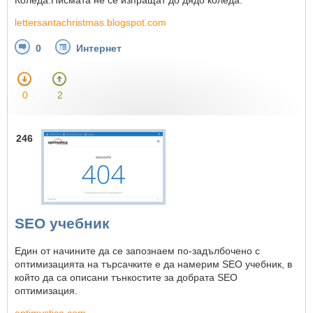
Коледа.Писмата не се изпращат до дядо коледа.
lettersantachristmas.blogspot.com
0
Интернет
0
2
246
SEO учебник
Един от начините да се запознаем по-задълбочено с
оптимизацията на търсачките е да намерим SEO учебник, в
който да са описани тънкостите за добрата SEO
оптимизация.
optimystica.com