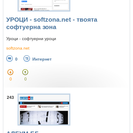
УРОЦИ - softzona.net - твоята
софтуерна зона
Уроци - софтуерни уроци
softzona.net
0
Интернет
0
0
243