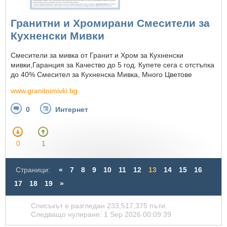
Гранитни и Хромирани Смесители за
Кухненски Мивки
Смесители за мивка от Гранит и Хром за Кухненски
мивки,Гаранция за Качество до 5 год. Купете сега с отстъпка
до 40% Смесител за Кухненска Мивка, Много Цветове
www.granitnimivki.bg
0
Интернет
0
1
Страници:
«
7
8
9
10
11
12
13
14
15
16
17
18
19
»
Списъкът е разгледан 233,517,375 пъти.
Следващо нулиране: 1 Sep 2026 00:09:39