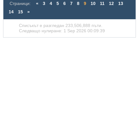
Страници:
«
3
4
5
6
7
8
9
10
11
12
13
14
15
»
Списъкът е разгледан 233,506,888 пъти.
Следващо нулиране: 1 Sep 2026 00:09:39