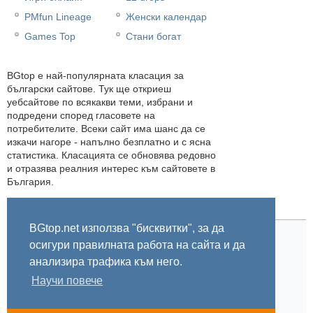
PMfun Lineage
Женски календар
Games Top
Стани богат
BGtop e най-популярната класация за
български сайтове. Тук ще откриеш
уебсайтове по всякакви теми, избрани и
подредени според гласовете на
потребителите. Всеки сайт има шанс да се
изкачи нагоре - напълно безплатно и с ясна
статистика. Класацията се обновява редовно
и отразява реалния интерес към сайтовете в
България.
BGtop.net използва "бисквитки", за да
осигури правилната работа на сайта и да
Начало
Правила
За BGtop.net
Пишете ни
Линк за гласуване
Бисквитки
Поверителност
0.034581
анализира трафика към него.
Научи повече
© 2002-2026 BGtop.net