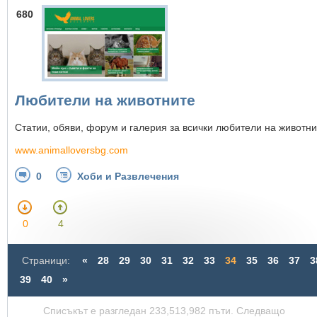
680
Любители на животните
Статии, обяви, форум и галерия за всички любители на животни
www.animalloversbg.com
0
Хоби и Развлечения
0
4
Страници:
«
28
29
30
31
32
33
34
35
36
37
3
39
40
»
Списъкът е разгледан 233,513,982 пъти. Следващо