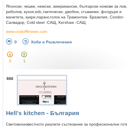
Японски, чешки, немски, американски, български ножове за лов,
риболов, кухня,edc,тактически, джобни, сгъваеми, фолдъри и
мачетета, кукри,паранг,голок на Трамонтиа- Бразилия, Condor-
Салвадор, Cold steel -САЩ, Kershaw -САЩ.
www.costoffknives.com
0
Хоби и Развлечения
0
1
666
Hell's kitchen - България
Световноизвестното риалити състезание за професионални гот