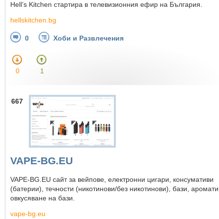
Hell’s Kitchen стартира в телевизионния ефир на България.
hellskitchen.bg
0
Хоби и Развлечения
0
1
667
VAPE-BG.EU
VAPE-BG.EU сайт за вейпове, електронни цигари, консумативи
(батерии), течности (никотинови/без никотинови), бази, аромати
овкусяване на бази.
vape-bg.eu