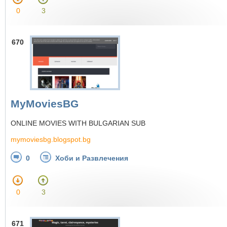
0
3
670
MyMoviesBG
ONLINE MOVIES WITH BULGARIAN SUB
mymoviesbg.blogspot.bg
0
Хоби и Развлечения
0
3
671