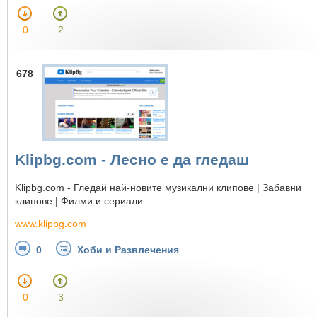
0
2
678
Klipbg.com - Лесно е да гледаш
Klipbg.com - Гледай най-новите музикални клипове | Забавни
клипове | Филми и сериали
www.klipbg.com
0
Хоби и Развлечения
0
3