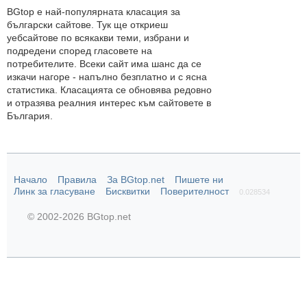
BGtop e най-популярната класация за
български сайтове. Тук ще откриеш
уебсайтове по всякакви теми, избрани и
подредени според гласовете на
потребителите. Всеки сайт има шанс да се
изкачи нагоре - напълно безплатно и с ясна
статистика. Класацията се обновява редовно
и отразява реалния интерес към сайтовете в
България.
Начало
Правила
За BGtop.net
Пишете ни
Линк за гласуване
Бисквитки
Поверителност
0.028534
© 2002-2026 BGtop.net