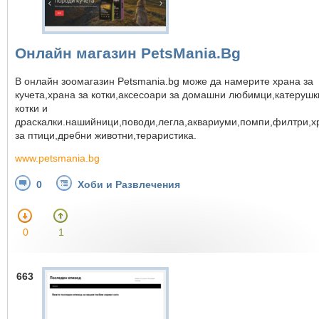
Онлайн магазин PetsMania.Bg
В онлайн зоомагазин Petsmania.bg може да намерите храна за
кучета,храна за котки,аксесоари за домашни любимци,катерушк
котки и
драскалки.нашийници,поводи,легла,аквариуми,помпи,филтри,х
за птици,дребни животни,тераристика.
www.petsmania.bg
0
Хоби и Развлечения
0
1
663