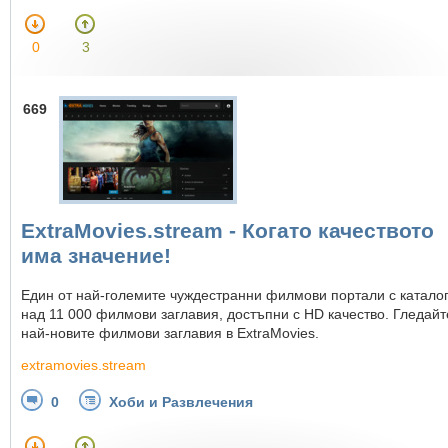
0
3
669
ExtraMovies.stream - Когато качеството
има значение!
Един от най-големите чуждестранни филмови портали с каталог
над 11 000 филмови заглавия, достъпни с HD качество. Гледайт
най-новите филмови заглавия в ExtraMovies.
extramovies.stream
0
Хоби и Развлечения