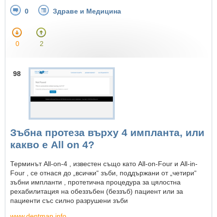
0
Здраве и Медицина
0
2
98
Зъбна протеза върху 4 импланта, или
какво е All on 4?
Терминът All-on-4 , известен също като All-on-Four и All-in-
Four , се отнася до „всички“ зъби, поддържани от „четири“
зъбни импланти , протетична процедура за цялостна
рехабилитация на обеззъбен (беззъб) пациент или за
пациенти със силно разрушени зъби
www.dentmap.info