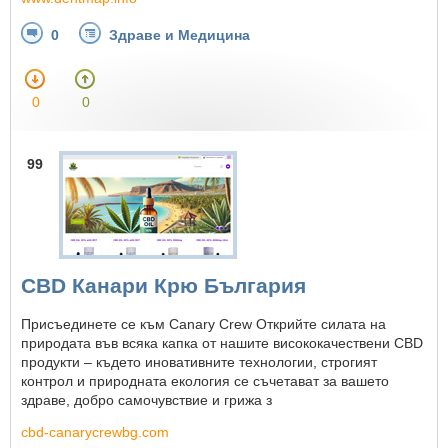
0
Здраве и Медицина
0
0
99
CBD Канари Крю България
Присъединете се към Canary Crew Открийте силата на
природата във всяка капка от нашите висококачествени CBD
продукти – където иновативните технологии, строгият
контрол и природната екология се съчетават за вашето
здраве, добро самочувствие и грижа з
cbd-canarycrewbg.com