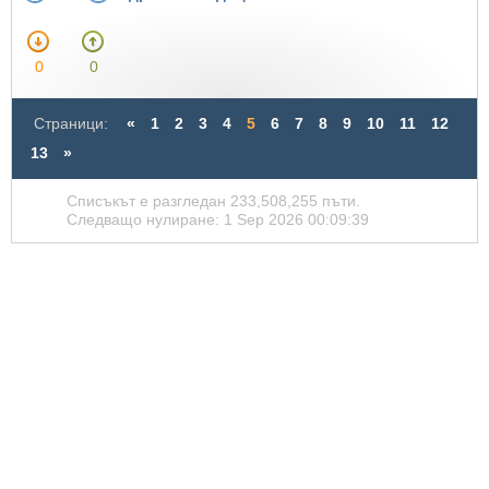
0
0
Страници:
«
1
2
3
4
5
6
7
8
9
10
11
12
13
»
Списъкът е разгледан 233,508,255 пъти.
Следващо нулиране: 1 Sep 2026 00:09:39