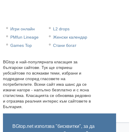
Игри онлайн
L2 drops
PMfun Lineage
Женски календар
Games Top
Стани богат
BGtop e най-популярната класация за
български сайтове. Тук ще откриеш
уебсайтове по всякакви теми, избрани и
подредени според гласовете на
потребителите. Всеки сайт има шанс да се
изкачи нагоре - напълно безплатно и с ясна
статистика. Класацията се обновява редовно
и отразява реалния интерес към сайтовете в
България.
BGtop.net използва "бисквитки", за да