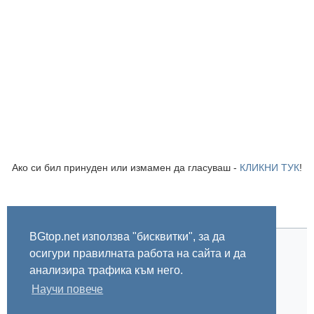
Ако си бил принуден или измамен да гласуваш -
КЛИКНИ ТУК
!
BGtop.net използва "бисквитки", за да
осигури правилната работа на сайта и да
Начало
Правила
За BGtop.net
Пишете ни
Линк за гласуване
Бисквитки
Поверителност
0.001086
анализира трафика към него.
Научи повече
© 2002-2026 BGtop.net