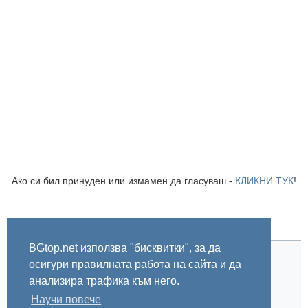
Ако си бил принуден или измамен да гласуваш -
КЛИКНИ ТУК
!
BGtop.net използва "бисквитки", за да
осигури правилната работа на сайта и да
Начало
Правила
За BGtop.net
Пишете ни
Линк за гласуване
Бисквитки
Поверителност
анализира трафика към него.
0.000903
Научи повече
© 2002-2026 BGtop.net