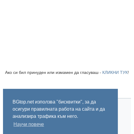
Ако си бил принуден или измамен да гласуваш -
КЛИКНИ ТУК
!
BGtop.net използва "бисквитки", за да
осигури правилната работа на сайта и да
Начало
Правила
За BGtop.net
Пишете ни
Линк за гласуване
Бисквитки
Поверителност
0.000828
анализира трафика към него.
Научи повече
© 2002-2026 BGtop.net